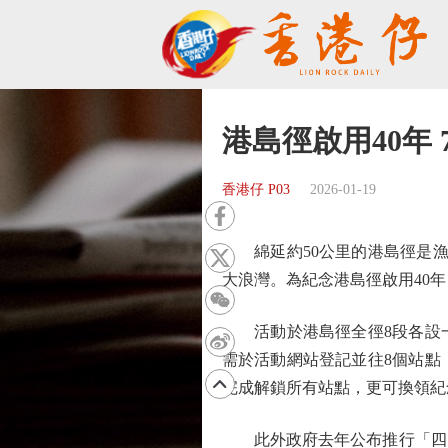
港島徑啟用40年 
香港仔 P03
2026-01-19
綿延約50公里的港島徑是漁
大浪灣。為紀念港島徑啟用40年
活動於港島徑全徑8段各設一
需於活動網站登記並往8個站點
完成解鎖所有站點，更可換領紀念
此外政府去年公布推行「四山