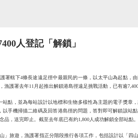
7400人登記「解鎖」
護署轄下4條長途遠足徑中最親民的一條，以太平山為起點，由
，漁護署去年11月起推出解鎖港島徑遠足挑戰活動，已有逾7,40
站點，並為每站設計以地標和生物多樣性為主題的電子獎章，
，以手機掃描二維碼及回答港島徑的問題，答對即可解鎖該站點
品，送完即止。截至去年底已有約1,800人成功解鎖全部站點
」旅遊，漁護署指正分階段推行各項工作，包括設計以「四山