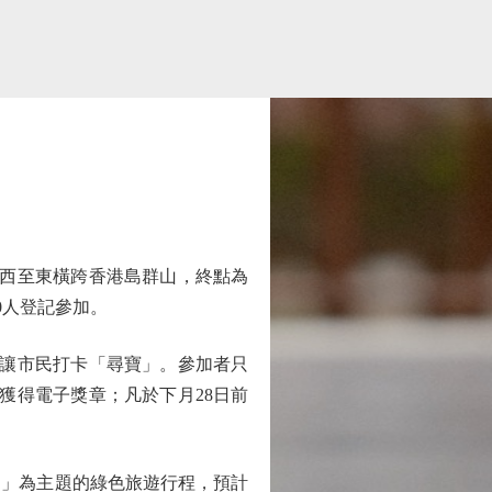
西至東橫跨香港島群山，終點為
0人登記參加。
讓市民打卡「尋寶」。參加者只
獲得電子獎章；凡於下月28日前
。
」為主題的綠色旅遊行程，預計