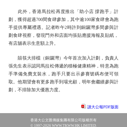
此外，香港馬拉松再度推出「助小店 撐跑手」計
劃，獲得超過700間食肆參加，其中逾100家食肆會為跑
手提供專屬禮遇。記者昨午2時許到銅鑼灣多間參與計
劃食肆視察，發現門外和店面均張貼應援海報及貼紙，
有店舖表示生意額上升。
囍筷大排檔（銅鑼灣）今年首次加入計劃，負責人
張先生表示認同馬拉松傳遞的積極健康精神，特意為跑
手準備免費支裝水，跑手只要出示參賽號碼布便可領
取。他期望會有更多跑手到場光顧，明年會繼續參與計
劃，不排除加大優惠力度。
讀大公報PDF版面
香港大公文匯傳媒集團有限公司版權所有
© 1997-2026 WWW.TKWW.HK LIMITED.