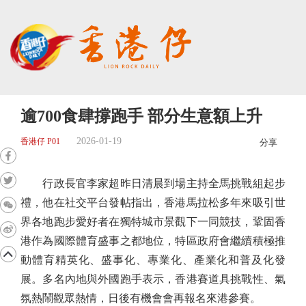
逾700食肆撐跑手 部分生意額上升
2026-01-19
香港仔 P01
分享
行政長官李家超昨日清晨到場主持全馬挑戰組起步
禮，他在社交平台發帖指出，香港馬拉松多年來吸引世
界各地跑步愛好者在獨特城市景觀下一同競技，鞏固香
港作為國際體育盛事之都地位，特區政府會繼續積極推
動體育精英化、盛事化、專業化、產業化和普及化發
展。多名內地與外國跑手表示，香港賽道具挑戰性、氣
氛熱鬧觀眾熱情，日後有機會會再報名來港參賽。