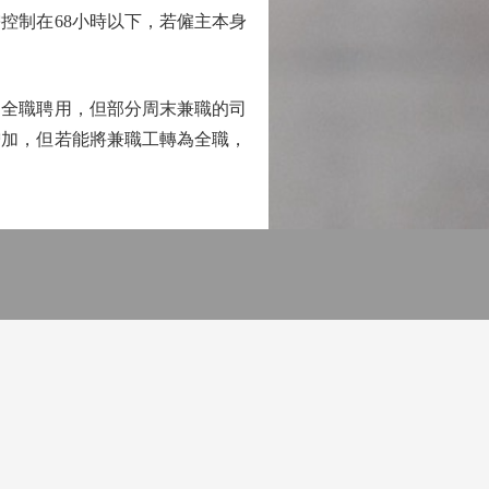
控制在68小時以下，若僱主本身
全職聘用，但部分周末兼職的司
增加，但若能將兼職工轉為全職，