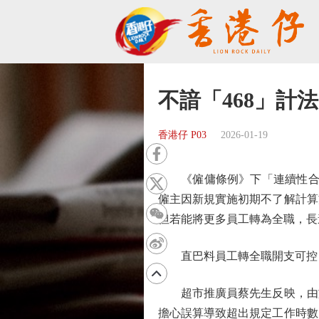
不諳「468」計
香港仔 P03
2026-01-19
《僱傭條例》下「連續性合約」
僱主因新規實施初期不了解計算
但若能將更多員工轉為全職，長
直巴料員工轉全職開支可控
超市推廣員蔡先生反映，由於僱
擔心誤算導致超出規定工作時數