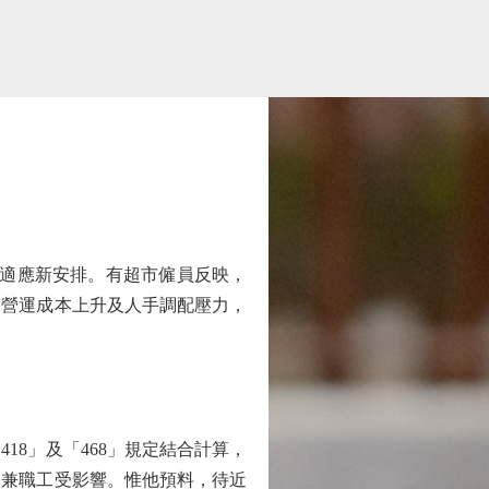
時適應新安排。有超市僱員反映，
臨營運成本上升及人手調配壓力，
8」及「468」規定結合計算，
名兼職工受影響。惟他預料，待近