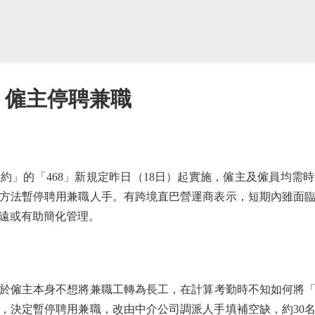
法 僱主停聘兼職
的「468」新規定昨日（18日）起實施，僱主及僱員均需
方法暫停聘用兼職人手。有跨境直巴營運商表示，短期內雖面
遠或有助簡化管理。
主本身不想將兼職工轉為長工，在計算考勤時不知如何將「41
，決定暫停聘用兼職，改由中介公司調派人手填補空缺，約30