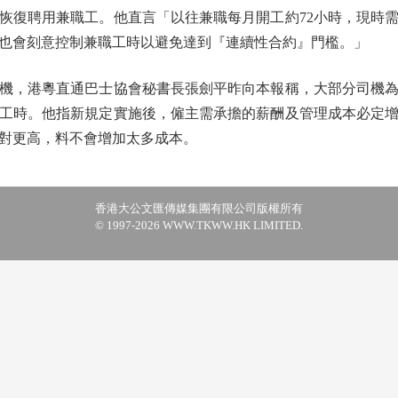
恢復聘用兼職工。他直言「以往兼職每月開工約72小時，現時需
也會刻意控制兼職工時以避免達到『連續性合約』門檻。」
，港粵直通巴士協會秘書長張劍平昨向本報稱，大部分司機為
工時。他指新規定實施後，僱主需承擔的薪酬及管理成本必定
對更高，料不會增加太多成本。
香港大公文匯傳媒集團有限公司版權所有
© 1997-2026 WWW.TKWW.HK LIMITED.