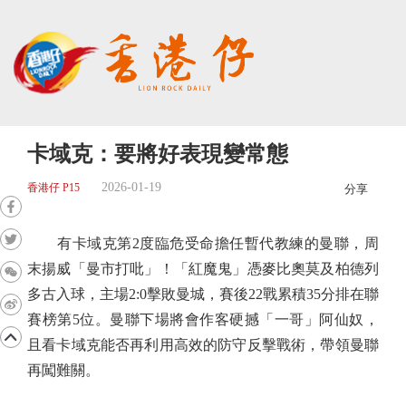
卡域克：要將好表現變常態
2026-01-19
香港仔 P15
分享
有卡域克第2度臨危受命擔任暫代教練的曼聯，周
末揚威「曼市打吡」！「紅魔鬼」憑麥比奧莫及柏德列
多古入球，主場2:0擊敗曼城，賽後22戰累積35分排在聯
賽榜第5位。曼聯下場將會作客硬撼「一哥」阿仙奴，
且看卡域克能否再利用高效的防守反擊戰術，帶領曼聯
再闖難關。