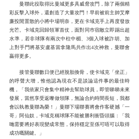
曼聯此役取得比曼城更多具威脅攻門，除了兩個精
彩反擊入球外，還創造了大量攻門！早前被前主帥艾摩
廉投閒置散的小將中場明奈，更在卡域克手上再度發放
光芒。卡域克回歸領軍首仗，面對同巿宿敵立即踢出超
水準，若非球隊有兩次中柱中楣、3個入球被詐胡、加
上對手門將基安盧基當拿隆馬共作出4次神救，曼聯會
贏得更多。
接管曼聯數日便已經脫胎換骨，使卡域克「坐正」
的呼聲大增，惟他認為現在不是談論這件事的最佳時
機，「我依家只會集中精神去幫助球員，即管睇睇未來
發展，當然享受返嚟做領隊，無論合約時間長短，我都
會以執教曼聯為榮！」曼聯下場聯賽將會作客硬撼「一
哥」阿仙奴，卡域克稱球隊不能被勝利衝昏頭腦：「我
哋需要將好表現變成常態，保持穩定至係可唔可以取得
成功嘅關鍵。」