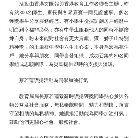
活動由香港文匯報與香港教育工作者聯會主辦，昨
有約300名師生、家長與各界嘉賓一同見證盛事。多名
獲獎學生分享服務經歷。有小學生從探訪劏房戶經歷中
明白到幸福非必然；亦有中學生服務他人的同時不斷磨
煉自身，盼未來能對社會有更大貢獻。獲「獅子山特別
精神獎」的王肇枝中學中六生王心柔，本身為宏福苑住
戶，她分享與朋友、同學自發組織，成功召集約80名同
學組成志願團隊，為災民提供即時的支援與溫暖。
蔡若蓮讚揚活動為同學加油打氣
教育局局長蔡若蓮致辭時讚揚獲獎同學熱心參與各
類公益及社會服務，無私奉獻時間、精力和關懷，落實
守望相助的無私精神。她讚揚活動能為同學加油打氣，
鼓勵他們更關心社會、服務社會。