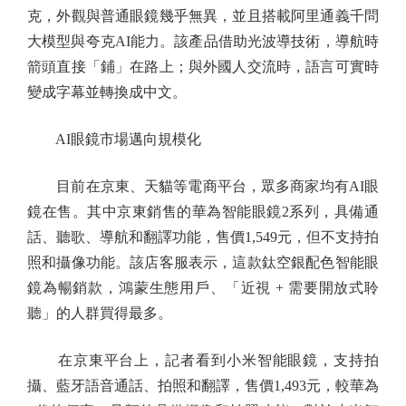
克，外觀與普通眼鏡幾乎無異，並且搭載阿里通義千問
大模型與夸克AI能力。該產品借助光波導技術，導航時
箭頭直接「鋪」在路上；與外國人交流時，語言可實時
變成字幕並轉換成中文。
AI眼鏡市場邁向規模化
目前在京東、天貓等電商平台，眾多商家均有AI眼
鏡在售。其中京東銷售的華為智能眼鏡2系列，具備通
話、聽歌、導航和翻譯功能，售價1,549元，但不支持拍
照和攝像功能。該店客服表示，這款鈦空銀配色智能眼
鏡為暢銷款，鴻蒙生態用戶、「近視 + 需要開放式聆
聽」的人群買得最多。
在京東平台上，記者看到小米智能眼鏡，支持拍
攝、藍牙語音通話、拍照和翻譯，售價1,493元，較華為