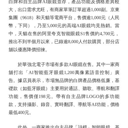
白牌和自主品牌AI眼鏡並存，產品功能及價格差異較
大，出口需求尤旺，有商家單筆訂單超過1,000副。京東
集團（9618）和天貓等電商平台，售價逾1,000元（人民
幣，下同），乃至5,000元的高端AI眼鏡均見熱銷。當
中，天貓在售的阿里夸克智能眼鏡S1售價約4,700元，
推出不到半個月以來，已錄逾8,000人付款購買，部分店
舖以優惠降價招徠。
於華強北電子市場有多款AI眼鏡在售。其中一家商
舖打出「AI智能藍牙眼鏡1,200萬像素語音控制」廣
告。據店員表示，市場無品牌的白牌產品價格低廉，基
礎款（如藍牙眼鏡）主要用於通話、聽歌、導航和翻譯
功能，售價僅198元。帶有自主品牌LOGO的多功能
款，支持攝影、錄音、實時翻譯、導航等AI功能，價格
最低400元。
此外，一商家推出自主品牌「詩模」智能眼鏡，基