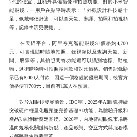
2代的便宜，且額外具備攝像和拍照功能。對於小米智
能眼鏡，一用戶在點評時表示：「外觀設計科技感十
足，佩戴輕便舒適，可以查天氣、翻譯、拍照和拍視頻
等，記錄生活更便捷。」
在天貓平台，阿里夸克智能眼鏡S1價格約4,700
元，可實現隨時隨地拍照、錄視頻以及查詢天氣、新
聞、股票等，其拍照問答功能還可以識別地標、動植
物，逛街購物時可拍照搜同款和對比價格。銷售記錄顯
示已有8,000人付款，因這一價格處於優惠期間，較官方
價格便宜700元，目前有1萬人在預購。
對於AI眼鏡發展前景，IDC稱，2025年AI眼鏡持續
突破硬件輕量化瓶頸並完善基礎AI功能，為體驗升級和
產品功能創新奠定基礎。2026年，內地智能眼鏡市場將
邁向規模化關鍵轉折點，產品形態、交互方式與服務模
式都將發生重要變革。