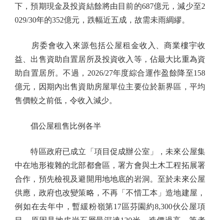
下，預期現金及投資結餘將由目前的687億元，減少至2
029/30年的352億元，跌幅近五成，故需未雨綢繆。
房委會收入來源包括公屋租金收入、商業樓宇收
益、出售資助自置居所及投資收入等，佔最大比重為資
助自置居所。不過，2026/27年度綜合運作盈餘降至158
億元，因期內出售資助房屋單位主要位於新界區，平均
售價較之前低，令收入減少。
倡公屋租售比例各半
特區政府已成立「項目促成辦公室」，未來公屋集
中在地形複雜的北部都會區，署方會與土木工程拓展署
合作，預先檢視及避開用地地底的岩洞。至於未來公屋
供應，政府也改變策略，不再「不惜工本」造地建屋，
例如在去年中，暫緩粉嶺第17區芬園約8,300伙公屋項