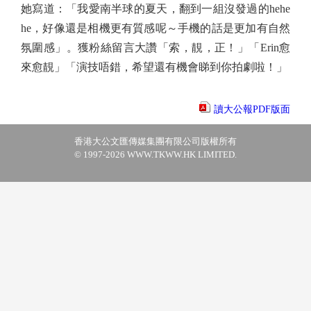
她寫道：「我愛南半球的夏天，翻到一組沒發過的hehe
he，好像還是相機更有質感呢～手機的話是更加有自然
氛圍感」。獲粉絲留言大讚「索，靚，正！」「Erin愈
來愈靚」「演技唔錯，希望還有機會睇到你拍劇啦！」
讀大公報PDF版面
香港大公文匯傳媒集團有限公司版權所有
© 1997-2026 WWW.TKWW.HK LIMITED.