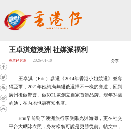
王卓淇遊澳洲 社媒派福利
2026-01-19
香港仔 P16
分享
王卓淇（Erin）參選《2014年香港小姐競選》並奪
得亞軍，2021年她約滿無綫後選擇不一樣的賽道，回到
廣州後做帶貨、做KOL兼創立自家首飾品牌。現年34歲
的她，在內地也頗有知名度。
Erin早前到了澳洲旅行享受陽光與海灘，更在社交
平台大晒泳衣照，身材樣貌可說是更勝從前。帖文中，