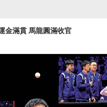
運金滿貫 馬龍圓滿收官