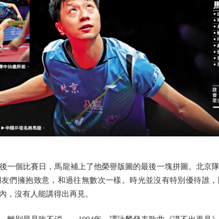
一個比賽日，馬龍補上了他榮譽版圖的最後一塊拼圖。北京隊
朋友們擁抱致意，和過往無數次一樣。時光並沒有特別優待誰，
內，沒有人能講得出再見。