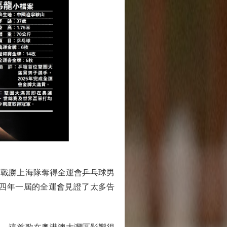
戰勝上海隊奪得全運會乒乓球男
四年一屆的全運會見證了太多告