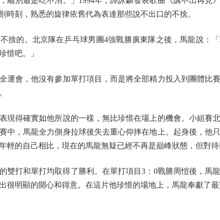
別最是吃不消。」1994年，譚詠麟發表歌曲《講不出再見
離別時刻，熟悉的旋律依舊代為表達那些說不出口的不捨。
捨的。北京隊在乒乓球男團4強戰勝廣東隊之後，馬龍說：「
珍惜吧。」
全運會，他沒有參加單打項目，而是將全部精力投入到團體比賽
。
現得確實如他所說的一樣，無比珍惜在場上的機會。小組賽北
賽中，馬龍全力側身拉球後失去重心仰摔在地上。起身後，他
年輕的自己相比，現在的馬龍無疑已經不再是巔峰狀態，但對待
雙打和單打均取得了勝利。在單打項目3：0戰勝周愷後，馬龍
出很明顯的開心和得意。在這片他珍惜的場地上，馬龍奉獻了最