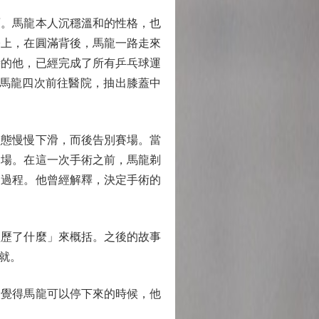
。馬龍本人沉穩溫和的性格，也
際上，在圓滿背後，馬龍一路走來
時的他，已經完成了所有乒乓球運
，馬龍四次前往醫院，抽出膝蓋中
態慢慢下滑，而後告別賽場。當
賽場。在這一次手術之前，馬龍剃
的過程。他曾經解釋，決定手術的
歷了什麼」來概括。之後的故事
就。
覺得馬龍可以停下來的時候，他