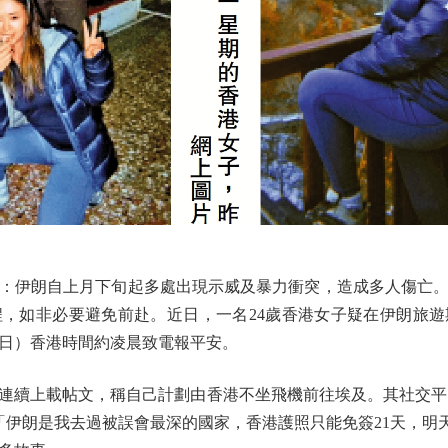
伊朗自上月下旬起多處出現示威及暴力衝突，造成多人傷亡。
，如非必要避免前赴。近日，一名24歲香港女子疑在伊朗旅
7日）香港時間約凌晨致電報平安。
上載帖文，稱自己計劃由香港不坐飛機前往埃及。其社交平台Th
朗是我去過被誤會最深的國家，香港護照只能免簽21天，明天跑去pass