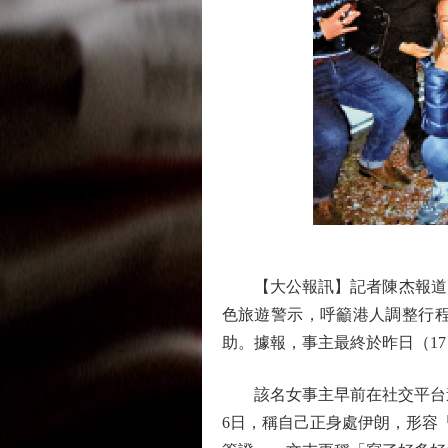
【大公報訊】記者陳杰報道：
色旅遊警示，呼籲港人調整行程
助。據報，事主最終於昨日（1
該名女事主早前在社交平台連續
6日，稱自己正身處伊朗，形容「伊