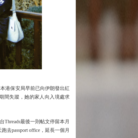
本港保安局早前已向伊朗發出紅
遊期間失蹤，她的家人向入境處求
reads最後一則帖文停留本月
port office，延長一個月