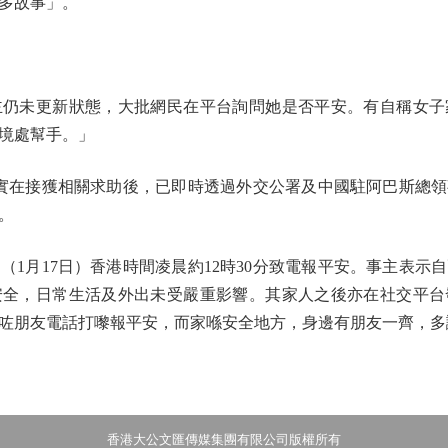
多故事」。
未更新狀態，大批網民在平台詢問她是否平安。有自稱女子
境處幫手。」
實在接獲相關求助後，已即時透過外交公署及中國駐阿巴斯總領
。
月17日）香港時間凌晨約12時30分致電報平安。事主表示
安全，日常生活及外出未受嚴重影響。其家人之後亦在社交平台
咗朋友電話打嚟報平安，而家喺安全地方，身邊有朋友一齊，多
香港大公文匯傳媒集團有限公司版權所有