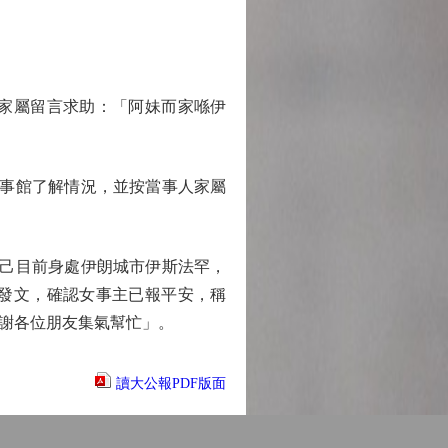
家屬留言求助：「阿妹而家喺伊
事館了解情況，並按當事人家屬
自己目前身處伊朗城市伊斯法罕，
發文，確認女事主已報平安，稱
謝各位朋友集氣幫忙」。
讀大公報PDF版面