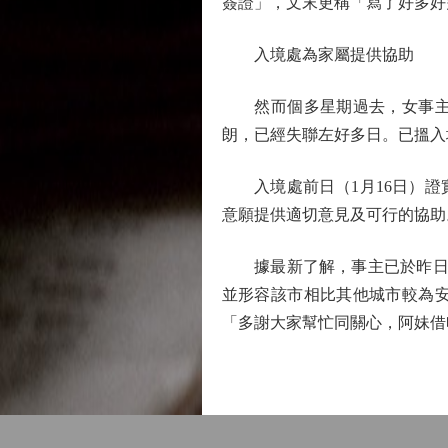
簽證」，文末更稱「寫了好多好
入境處為家屬提供協助
然而個多星期過去，女事主仍
朗，已經失聯左好多日。已搵入
入境處前日（1月16日）證
意願提供適切意見及可行的協助
據最新了解，事主已於昨日（1
並形容該市相比其他城市較為
「多謝大家幫忙同關心，阿妹借