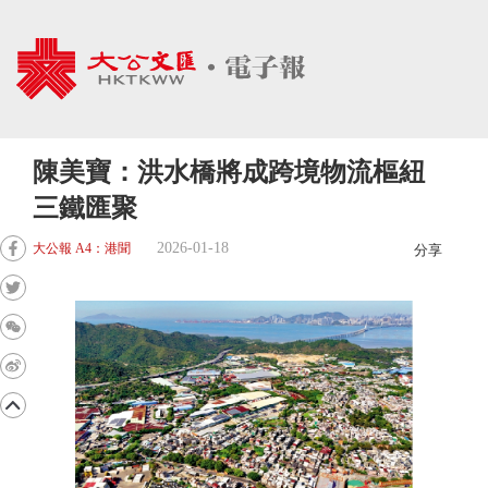
陳美寶：洪水橋將成跨境物流樞紐
三鐵匯聚
2026-01-18
大公報 A4：港聞
分享