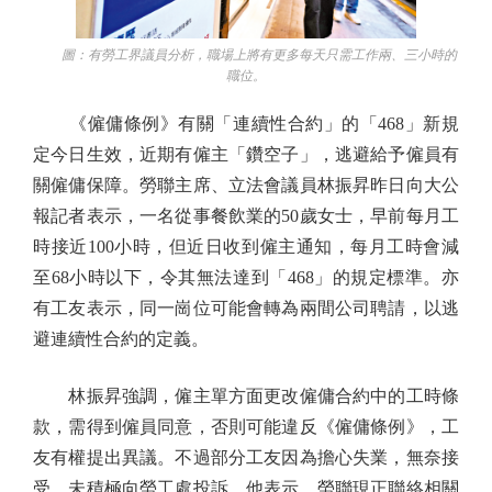
圖：有勞工界議員分析，職場上將有更多每天只需工作兩、三小時的
職位。
《僱傭條例》有關「連續性合約」的「468」新規
定今日生效，近期有僱主「鑽空子」，逃避給予僱員有
關僱傭保障。勞聯主席、立法會議員林振昇昨日向大公
報記者表示，一名從事餐飲業的50歲女士，早前每月工
時接近100小時，但近日收到僱主通知，每月工時會減
至68小時以下，令其無法達到「468」的規定標準。亦
有工友表示，同一崗位可能會轉為兩間公司聘請，以逃
避連續性合約的定義。
林振昇強調，僱主單方面更改僱傭合約中的工時條
款，需得到僱員同意，否則可能違反《僱傭條例》，工
友有權提出異議。不過部分工友因為擔心失業，無奈接
受，未積極向勞工處投訴。他表示，勞聯現正聯絡相關