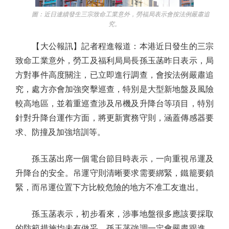
圖：近日連續發生三宗致命工業意外，勞福局表示會按法例嚴肅追
究。
【大公報訊】記者程進報道：本港近日發生的三宗
致命工業意外，勞工及福利局局長孫玉菡昨日表示，局
方對事件高度關注，已立即進行調查，會按法例嚴肅追
究，處方亦會加強突擊巡查，特別是大型新地盤及風險
較高地區，並着重巡查涉及吊機及升降台等項目，特別
針對升降台運作方面，將更新實務守則，涵蓋傳感器要
求、防撞及加強培訓等。
孫玉菡出席一個電台節目時表示，一向重視吊運及
升降台的安全。吊運守則清晰要求需要綁緊，鐵籠要鎖
緊，而吊運位置下方比較危險的地方不准工友進出。
孫玉菡表示，初步看來，涉事地盤很多應該要採取
的防範措施均未有做妥。孫玉菡強調一定會嚴肅跟進，