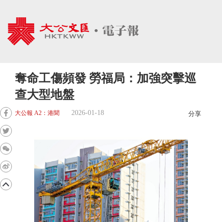
奪命工傷頻發 勞福局：加強突擊巡
查大型地盤
2026-01-18
大公報 A2：港聞
分享