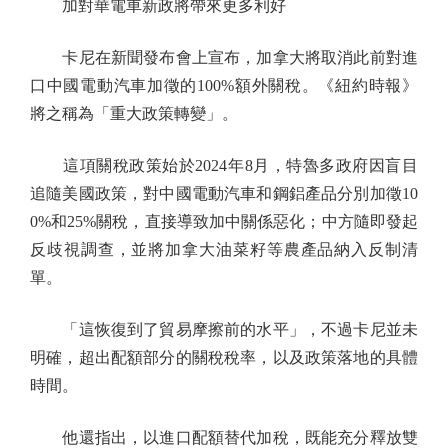
加對華電車新政將帶來更多利好
卡尼在新聞發布會上宣布，加拿大將取消此前對進
口中國電動汽車加徵的100%額外關稅。《紐約時報》
將之稱為「重大政策轉變」。
這項關稅政策始於2024年8月，特魯多政府因盲目
追隨美國政策，對中國電動汽車和鋼鋁產品分別加徵10
0%和25%關稅，直接導致加中關係惡化；中方隨即發起
反歧視調查，並將加拿大油菜籽等農產品納入反制清
單。
「這恢復到了貿易摩擦前的水平」，不過卡尼並未
明確，超出配額部分的關稅稅率，以及政策落地的具體
時間。
他還指出，以進口配額替代加稅，既能充分釋放雙