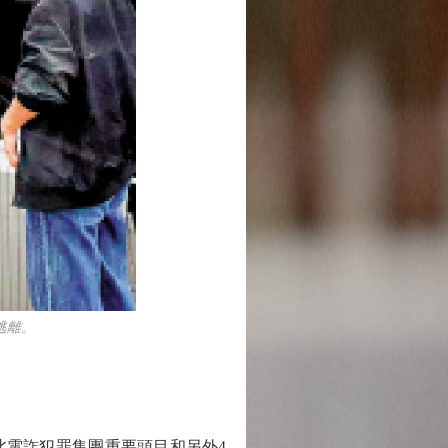
逃離。
電詐犯罪集團重要頭目和另外4