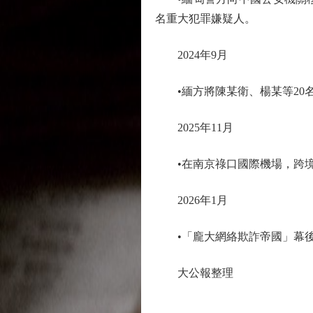
名重大犯罪嫌疑人。
2024年9月
•緬方將陳某衛、楊某等20名
2025年11月
•在南京祿口國際機場，跨境
2026年1月
•「龐大網絡欺詐帝國」幕後
大公報整理