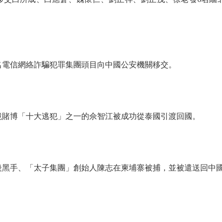
電信網絡詐騙犯罪集團頭目向中國公安機關移交。
賭博「十大逃犯」之一的佘智江被成功從泰國引渡回國。
黑手、「太子集團」創始人陳志在柬埔寨被捕，並被遣送回中國