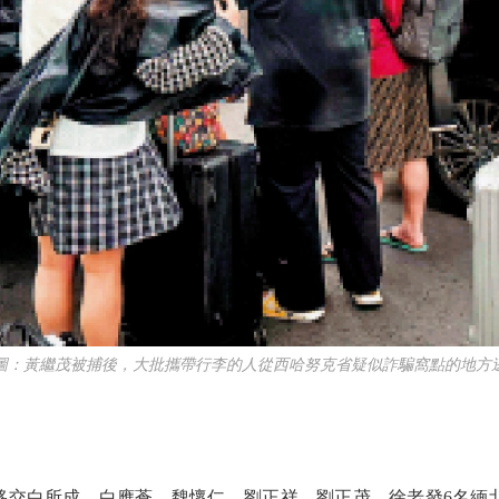
黃繼茂被捕後，大批攜帶行李的人從西哈努克省疑似詐騙窩點的地方
交白所成、白應蒼、魏懷仁、劉正祥、劉正茂、徐老發6名緬北