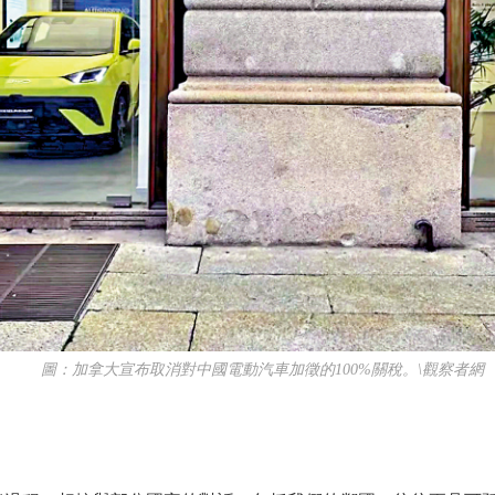
圖：加拿大宣布取消對中國電動汽車加徵的100%關稅。\觀察者網