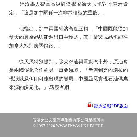
經濟學人智庫高級經濟學家徐天辰也對此表示肯
定，「這是加中關係一次非常積極的重啟。」
他指出，加中兩國經濟高度互補，「中國既能從加
拿大的農產品與能源出口中獲益，其工業製成品也能在
加拿大找到廣闊銷路。」
徐天辰特別提到，除菜籽油與電動汽車外，原油會
是兩國深化合作的另一重要領域，「考慮到委內瑞拉的
現狀以及伊朗可能出現的變局，中國亟需實現石油供應
來源的多元化。」\觀察者網
讀大公報PDF版面
香港大公文匯傳媒集團有限公司版權所有
© 1997-2026 WWW.TKWW.HK LIMITED.