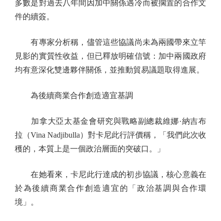
多數是對過去八年間因加中關係遇冷而被擱置的合作文
件的續簽。
有專家分析稱，儘管這些協議尚未為兩國帶來立竿
見影的實質性收益，但已釋放明確信號：加中兩國政府
均有意深化雙邊夥伴關係，並推動貿易議題取得進展。
為後續商業合作創造適宜基調
加拿大亞太基金會研究與戰略副總裁維娜·納吉布
拉（Vina Nadjibulla）對卡尼此行評價稱，「我們此次收
穫的，本質上是一個政治層面的突破口。」
在她看來，卡尼此行達成的初步協議，核心意義在
於為後續商業合作創造適宜的「政治基調與合作環
境」。