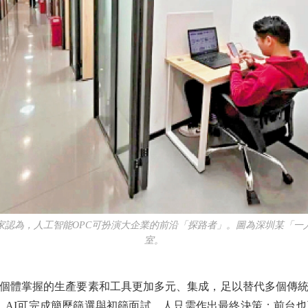
為，人工智能OPC可扮演大企業的前沿「探路者」。圖為深圳某「一
室。
體掌握的生產要素和工具更加多元、集成，足以替代多個傳統
中，AI可完成簡歷篩選與初篩面試，人只需作出最終決策；前台也