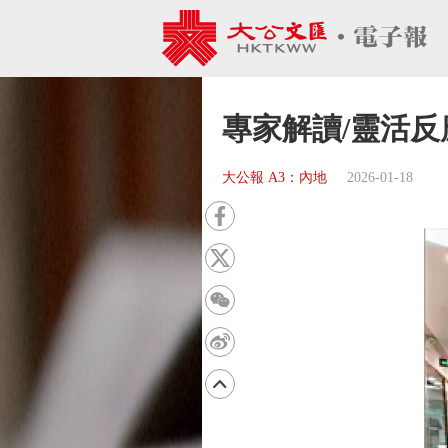
專家解讀/靈活反
大公報 A3：內地
2026-01-18