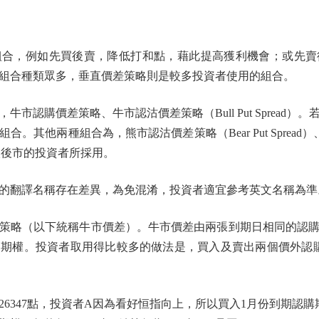
，例如先買後賣，降低打和點，藉此提高獲利機會；或先賣
組合種類眾多，垂直價差策略則是較多投資者使用的組合。
認購價差策略、牛市認沽價差策略（Bull Put Spread）
其他兩種組合為，熊市認沽價差策略（Bear Put Spread）、熊市
看淡後市的投資者所採用。
翻譯名稱存在差異，為免混淆，投資者適宜參考英文名稱為準
略（以下統稱牛市價差）。牛市價差由兩張到期日相同的認購
期權。投資者取用得比較多的做法是，買入及賣出兩個價外認購
347點，投資者A因為看好恒指向上，所以買入1月份到期認購期