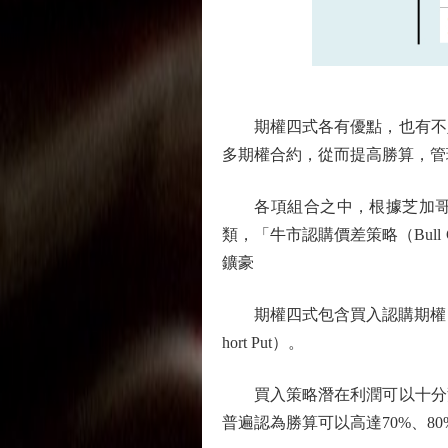
期權四式各有優點，也有不足
多期權合約，從而提高勝算，管
各項組合之中，根據芝加哥期權交
類，「牛市認購價差策略（Bull
鑛豪
期權四式包含買入認購期權（Long
hort Put）。
買入策略潛在利潤可以十分驚
普遍認為勝算可以高達70%、