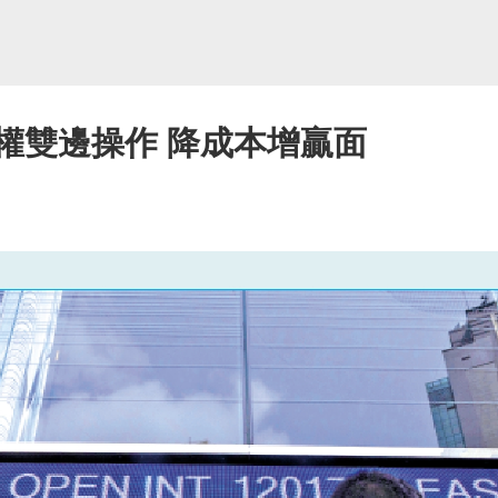
權雙邊操作 降成本增贏面