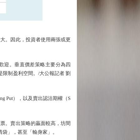
大。因此，投資者使用兩張或更
資者歡迎。垂直價差策略主要分為四
只是限制盈利空間。/大公報記者 劉
ng Put），以及賣出認沽期權（S
票。賣出策略的贏面較高，坊間
清袋」，甚至「輸身家」。