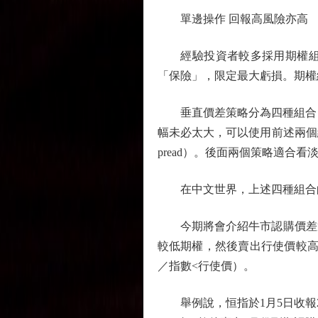
單邊操作 回報高風險亦高
經驗投資者較多採用期權組合
「保險」，限定最大虧損。期權
垂直價差策略分為四種組合，牛市
幅未必太大，可以使用前述兩個組合。
pread）。後面兩個策略適合
在中文世界，上述四種組合的
今期將會介紹牛市認購價差策
較低期權，然後賣出行使價較高
／指數<行使價）。
舉例說，恒指於1月5日收報26