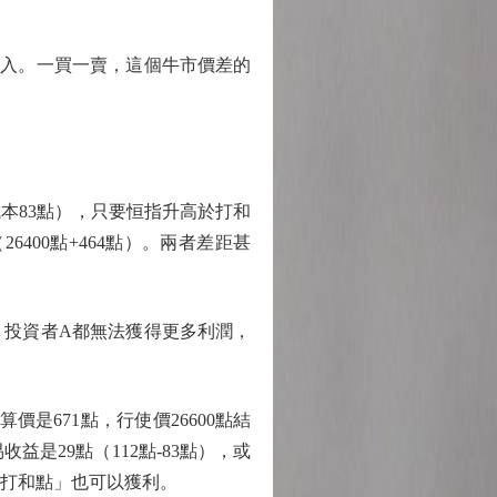
收入。一買一賣，這個牛市價差的
成本83點），只要恒指升高於打和
400點+464點）。兩者差距甚
，投資者A都無法獲得更多利潤，
價是671點，行使價26600點結
益是29點（112點-83點），或
「打和點」也可以獲利。