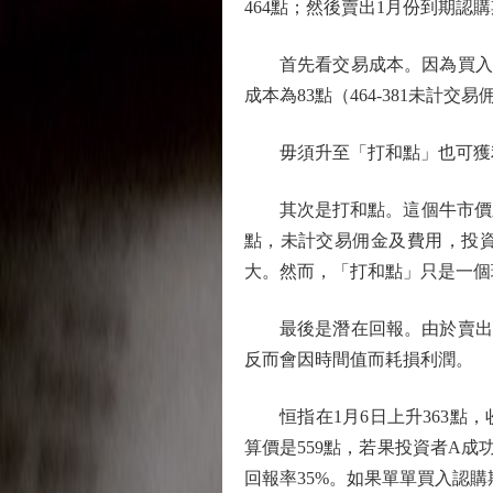
464點；然後賣出1月份到期認購
首先看交易成本。因為買入認購
成本為83點（464-381未計
毋須升至「打和點」也可獲
其次是打和點。這個牛市價差的打
點，未計交易佣金及費用，投資者
大。然而，「打和點」只是一個
最後是潛在回報。由於賣出認購
反而會因時間值而耗損利潤。
恒指在1月6日上升363點，收報
算價是559點，若果投資者A成功
回報率35%。如果單單買入認購