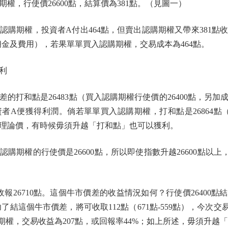
期權，行使價26600點，結算價為381點。（見圖一）
期權，投資者A付出464點，但賣出認購期權又帶來381點
交易佣金及費用），若果單單買入認購期權，交易成本為464點。
利
和點是26483點（買入認購期權行使價的26400點，另加
A便獲得利潤。倘若單單買入認購期權，打和點是26864點（26
理論價，有時候毋須升越「打和點」也可以獲利。
期權的行使價是26600點，所以即使指數升越26600點以上
26710點。這個牛市價差的收益情況如何？行使價26400點結算
了結這個牛市價差，將可收取112點（671點-559點），今次交易收
期權，交易收益為207點，或回報率44%；如上所述，毋須升越