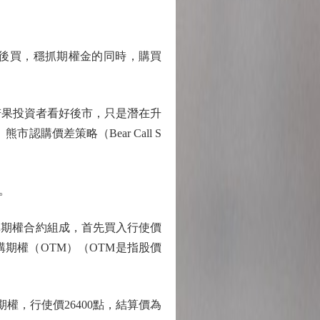
後買，穩抓期權金的同時，購買
。若果投資者看好後市，只是潛在升
認購價差策略（Bear Call S
。
期權合約組成，首先買入行使價
期權（OTM）（OTM是指股價
權，行使價26400點，結算價為