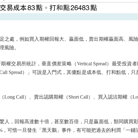
之處，例如買入期權回報大、贏面低，賣出期權贏面高、風險
理風險。
易所統計，垂直價差策略（Vertical Spread）最受投
 Call Spread）」可說是入門式，其優點是成本低、打和點低，
 Call）、賣出認購期權（Short Call）、買入認沽期權（Lo
人，回報高達數十倍，甚至數百倍，只是贏面低，類同購買彩
80%，可惜一旦發生「黑天鵝」事件，有可能把過去的利潤「一鋪