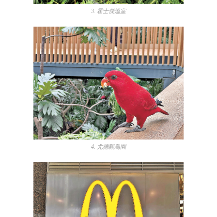
3. 霍士傑溫室
4. 尤德觀鳥園