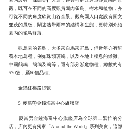
園內設有一條高架行人道，遊客可經此通道觀賞園內景
觀，既可在不同的高度觀賞園內雀鳥、樹木和植物，亦
可從不同的角度欣賞山谷全景。觀鳥園入口處設有圖文
並茂的展板，闡述熱帶雨林的結構和生態，更特別介紹
園內的雀鳥群落。
觀鳥園的雀鳥，大多來自馬來群島，但近年亦有飼
養本地鳥種，例如珠頸斑鳩，以及在地上棲息的雉雞、
中國鷓鴣、鳩鴿及鶇等，還有部分瀕危物種，總數約有
530隻，屬60個品種。
金鐘紅棉路19號
5. 麥當勞金鐘海富中心旗艦店
麥當勞金鐘海富中心旗艦店為全球第二繁忙的分
店，店內更有獨家「Around the World」系列美食，這部