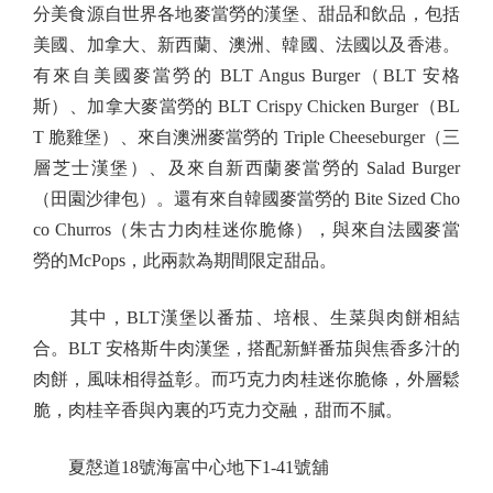
分美食源自世界各地麥當勞的漢堡、甜品和飲品，包括
美國、加拿大、新西蘭、澳洲、韓國、法國以及香港。
有來自美國麥當勞的 BLT Angus Burger（BLT 安格
斯）、加拿大麥當勞的 BLT Crispy Chicken Burger（BL
T 脆雞堡）、來自澳洲麥當勞的 Triple Cheeseburger（三
層芝士漢堡）、及來自新西蘭麥當勞的 Salad Burger
（田園沙律包）。還有來自韓國麥當勞的 Bite Sized Cho
co Churros（朱古力肉桂迷你脆條），與來自法國麥當
勞的McPops，此兩款為期間限定甜品。
其中，BLT漢堡以番茄、培根、生菜與肉餅相結
合。BLT 安格斯牛肉漢堡，搭配新鮮番茄與焦香多汁的
肉餅，風味相得益彰。而巧克力肉桂迷你脆條，外層鬆
脆，肉桂辛香與內裏的巧克力交融，甜而不膩。
夏慤道18號海富中心地下1-41號舖