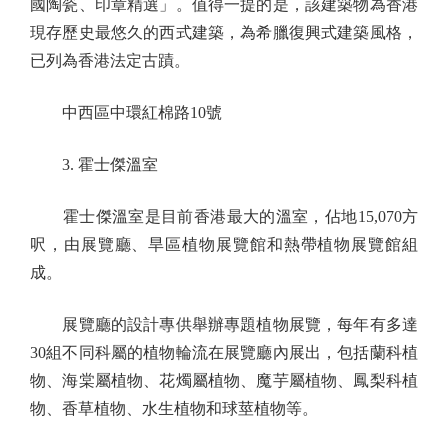
國陶瓷、印章精選」。值得一提的是，該建築物為香港
現存歷史最悠久的西式建築，為希臘復興式建築風格，
已列為香港法定古蹟。
中西區中環紅棉路10號
3. 霍士傑溫室
霍士傑溫室是目前香港最大的溫室，佔地15,070方
呎，由展覽廳、旱區植物展覽館和熱帶植物展覽館組
成。
展覽廳的設計專供舉辦專題植物展覽，每年有多達
30組不同科屬的植物輪流在展覽廳內展出，包括蘭科植
物、海棠屬植物、花燭屬植物、魔芋屬植物、鳳梨科植
物、香草植物、水生植物和球莖植物等。