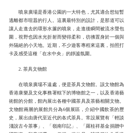
噴泉廣場是香港公園的一大特色，尤其適合想短暫
逃離都市喧囂的行人。這裏最特別的設計，是那道可以
讓人走進去的環形水簾的噴泉，走進後瞬間被流水聲包
圍，視野也因水光折射而變得柔和，彷彿置身於一個與
外隔絕的小天地。近期，不少遊客專程來這裏，拍照打
卡及感受這種「在水中央」的靜謐氛圍。
2. 茶具文物館
在噴泉廣場不遠處，便是茶具文物館。該文物館為
香港康樂及文化事務署轄下的博物館之一，以及香港藝
術館的分館，館內展出各種中國茶具及茶藝相關文物。
文物館兩層的展館共分為6個展區，介紹中國飲茶的歷
史，展出由唐代至近代的各式茶具。常設展覽有「輕談
淺說古今茶事」、「嶺南印記」、「羅桂祥基金捐贈中