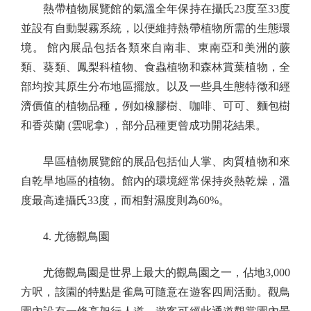
熱帶植物展覽館的氣溫全年保持在攝氏23度至33度
並設有自動製霧系統，以便維持熱帶植物所需的生態環
境。 館內展品包括各類來自南非、東南亞和美洲的蕨
類、葵類、鳳梨科植物、食蟲植物和森林賞葉植物，全
部均按其原生分布地區擺放。以及一些具生態特徵和經
濟價值的植物品種，例如橡膠樹、咖啡、可可、麵包樹
和香莢蘭 (雲呢拿) ，部分品種更曾成功開花結果。
旱區植物展覽館的展品包括仙人掌、肉質植物和來
自乾旱地區的植物。館內的環境經常保持炎熱乾燥，溫
度最高達攝氏33度，而相對濕度則為60%。
4. 尤德觀鳥園
尤德觀鳥園是世界上最大的觀鳥園之一，佔地3,000
方呎，該園的特點是雀鳥可隨意在遊客四周活動。觀鳥