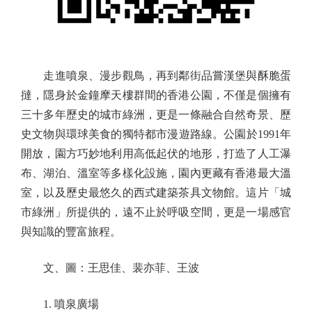
走進噴泉、漫步觀鳥，再到鄰街品嘗漢堡與酥脆蛋
撻，隱身於金鐘摩天樓群間的香港公園，不僅是個擁有
三十多年歷史的城市綠洲，更是一條融合自然奇景、歷
史文物與環球美食的獨特都市漫遊路線。公園於1991年
開放，園方巧妙地利用高低起伏的地形，打造了人工瀑
布、湖泊、溫室等多樣化設施，園內更藏有香港最大溫
室，以及歷史最悠久的西式建築茶具文物館。這片「城
市綠洲」所提供的，遠不止於呼吸空間，更是一場感官
與知識的豐富旅程。
文、圖：王思佳、裴亦菲、王波
1. 噴泉廣場