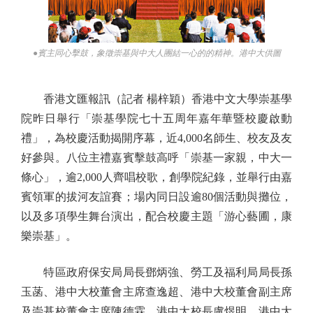
●賓主同心擊鼓，象徵崇基與中大人團結一心的的精神。港中大供圖
香港文匯報訊（記者 楊梓穎）香港中文大學崇基學
院昨日舉行「崇基學院七十五周年嘉年華暨校慶啟動
禮」，為校慶活動揭開序幕，近4,000名師生、校友及友
好參與。八位主禮嘉賓擊鼓高呼「崇基一家親，中大一
條心」，逾2,000人齊唱校歌，創學院紀錄，並舉行由嘉
賓領軍的拔河友誼賽；場內同日設逾80個活動與攤位，
以及多項學生舞台演出，配合校慶主題「游心藝圃，康
樂崇基」。
特區政府保安局局長鄧炳強、勞工及福利局局長孫
玉菡、港中大校董會主席查逸超、港中大校董會副主席
及崇基校董會主席陳德霖、港中大校長盧煜明、港中大