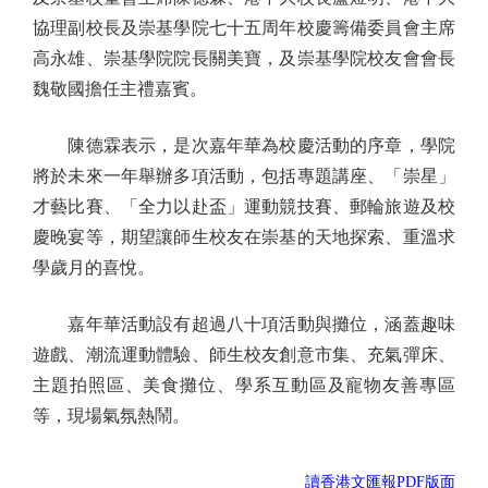
協理副校長及崇基學院七十五周年校慶籌備委員會主席
高永雄、崇基學院院長關美寶，及崇基學院校友會會長
魏敬國擔任主禮嘉賓。
陳德霖表示，是次嘉年華為校慶活動的序章，學院
將於未來一年舉辦多項活動，包括專題講座、「崇星」
才藝比賽、「全力以赴盃」運動競技賽、郵輪旅遊及校
慶晚宴等，期望讓師生校友在崇基的天地探索、重溫求
學歲月的喜悅。
嘉年華活動設有超過八十項活動與攤位，涵蓋趣味
遊戲、潮流運動體驗、師生校友創意市集、充氣彈床、
主題拍照區、美食攤位、學系互動區及寵物友善專區
等，現場氣氛熱鬧。
讀香港文匯報PDF版面