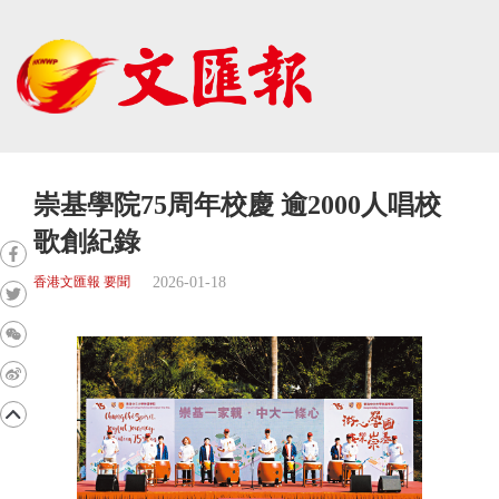
崇基學院75周年校慶 逾2000人唱校
歌創紀錄
2026-01-18
香港文匯報 要聞