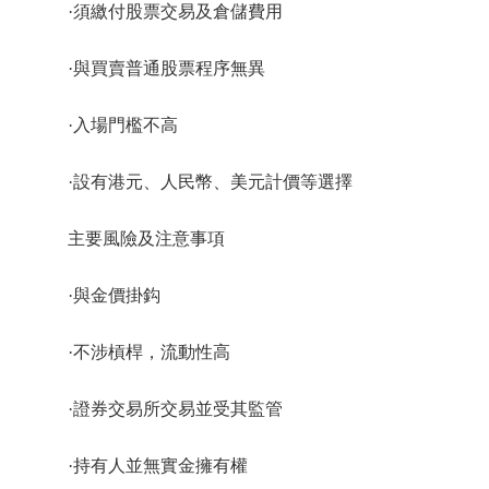
·須繳付股票交易及倉儲費用
·與買賣普通股票程序無異
·入場門檻不高
·設有港元、人民幣、美元計價等選擇
主要風險及注意事項
·與金價掛鈎
·不涉槓桿，流動性高
·證券交易所交易並受其監管
·持有人並無實金擁有權