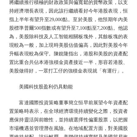
將繼續推行積極的財政政策與偏寬鬆的貨幣政策，以支
持經濟增長表現，因此該行繼續看好今年港股表現，恒
指上半年有望升至29,000點。至於美股，他預期年內美
股標準普爾500指數或有望升至7,100點至7,200點。他認
為，美股除科技及人工智能相關板塊外，其餘板塊的表
現較為一般，加上現時美股估值偏高，因此對美股今年
升幅表現較為保守。陳銳隆指出，港股和美股的資產配
置比重合共佔本港強積金資產接近一半，形容若港股、
美股做得好，一眾打工仔的強積金表現就「有運行」。
美國科技股盈利仍具動能
富達國際投資策略董事簡立恒早前展望今年資產配
置策略時表示，在全球經濟環境持續變化之際，投資者
應保持靈活與前瞻性，並持續選擇性偏重股票，以把握
市場機遇並管理潛在風險。在地域配置方面，對美國股
票維持超配。該行解釋，美聯儲持續寬鬆及美國貿易政