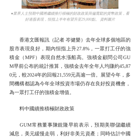
●業界人士預期中國將繼續推行積極的財政政策與偏寬鬆的貨幣政策，看
好港股表現，恒指上半年有望升至29,000點。 資料圖片
香港文匯報訊（記者 岑健樂）去年全球多個地區的
股市表現良好，期內恒指上升27.8%，一眾打工仔的強
積金（MPF）表現自然水漲船高。強積金顧問公司GU
M早前公布的統計推算，強積金去年全年人均賺約45,87
0元，較2024年的回報21,559元高逾一倍。展望今年，多
間機構都認為今年全球投資市場仍存在良好投資機會，
為一眾打工仔的強積金增值。
料中國續推積極財政政策
GUM常務董事陳銳隆早前表示，預期美聯儲繼續
減息，美元緩慢走弱，利好非美元資產；同時估計中國