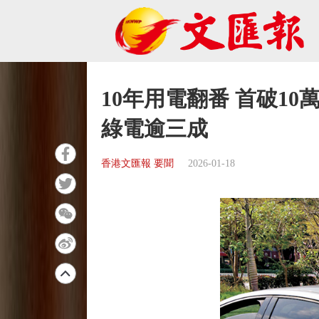
10年用電翻番 首破1
綠電逾三成
香港文匯報 要聞
2026-01-18