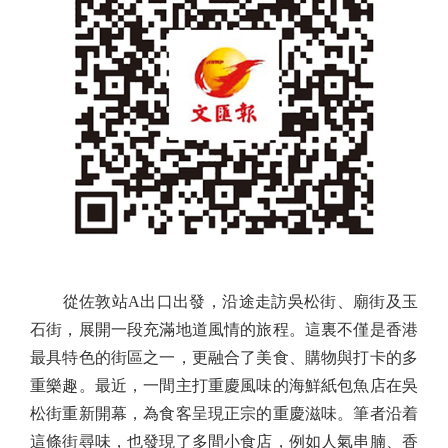
從佐敦站A出口出發，沿途走訪吳松街、廟街及玉
石街，展開一段充滿地道風情的旅程。這裏不僅是香港
最具特色的街區之一，更融合了美食、購物與打卡的多
重樂趣。最近，一間主打重慶風味的海鮮紙包魚店在吳
松街重新開幕，為食客呈現正宗的重慶滋味。筆者沿着
這條街尋味，也發現了多間小食店，例如人氣串腩、香