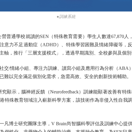
●訓練系統
營普通學校就讀的SEN（特殊教育需要）學生人數達67,870人
注意力不足過動症（ADHD）、特殊學習困難及情緒障礙等，
主軸，推行「三層支援模式」，透過早期識別、全校參與及個別
/情緒小組、專注力訓練、讀寫小組及應用行為分析（ABA）
已難以完全滿足個別化需求，急需高效、安全的創新技術輔助。
顯示，腦神經反饋（Neurofeedback）訓練能顯著改善有
港特殊教育領域注入嶄新科學方案，該技術作為非侵入性自我調
博士研究團隊主導，V Brain尚智腦科學評估及訓練中心提
為個性化、非藥物介入的輔助治療，支援融合教育，為SEN兒