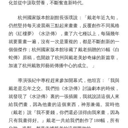
化並從中汲取營養，不斷奮進新時代。
杭州國家版本館副館長張璞說：「戴老年近九旬，
仍然堅持每天凌晨兩三點起來畫畫，反覆創作不同風格
的《紅樓夢》《水滸傳》，畫了六七種以上，每隔幾年
就要重畫一遍，沒有一次是重複的，都是不斷創新的一
個個傑作；杭州國家版本館珍藏了戴老捐贈的55幅《白
蛇傳》原稿，也開啟了杭州與戴老美妙奇緣的新篇章，
加速了杭州戴敦邦藝術傳播中心的成立。 」
導演張紀中專程趕來參加開幕式，他坦言：「我與
戴老是忘年之交。我們拍《水滸傳》討論劇本的時候，
就發現了《水滸傳》裏的一張插圖，我就說請這個人來
給我們畫，因為他畫的這個東西，神形兼備。當時他
（戴老）說『我不要錢，你們還必須得由我來畫，因為
只有我畫得好。』戴老一共給我們創作了188幅，所有