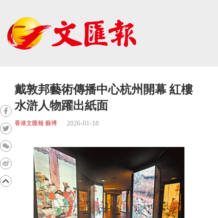
戴敦邦藝術傳播中心杭州開幕 紅樓
水滸人物躍出紙面
2026-01-18
香港文匯報 藝博