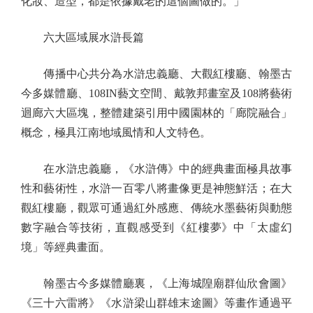
化妝、造型，都是依據戴老的這個圖做的。」
六大區域展水滸長篇
傳播中心共分為水滸忠義廳、大觀紅樓廳、翰墨古
今多媒體廳、108IN藝文空間、戴敦邦畫室及108將藝術
迴廊六大區塊，整體建築引用中國園林的「廊院融合」
概念，極具江南地域風情和人文特色。
在水滸忠義廳，《水滸傳》中的經典畫面極具故事
性和藝術性，水滸一百零八將畫像更是神態鮮活；在大
觀紅樓廳，觀眾可通過紅外感應、傳統水墨藝術與動態
數字融合等技術，直觀感受到《紅樓夢》中「太虛幻
境」等經典畫面。
翰墨古今多媒體廳裏，《上海城隍廟群仙欣會圖》
《三十六雷將》《水滸梁山群雄末途圖》等畫作通過平