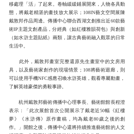
移處理「活」了起來。卷軸緩緩鋪展開來，人物各具動
態，將戴老精湛的畫技放大展示；108IN藝文空間展陳
戴敦邦作品周邊。傳播中心聯合西湖文創推出近60款藝
術IP主題文創產品，分經典（如紅樓雅韻荷包）與創新
（如水滸主題貼紙）兩類，讓古典藝術融入觀眾的日常
生活中。
此外，戴敦邦畫室完整還原先生畫室中的文房用
具，以及藝術家創作的現場情景；108將藝術迴廊，則
可以使用手機NFC感應召喚水滸英雄，觀看專屬動畫，
了解英雄豪傑的勇毅事跡。
杭州戴敦邦藝術傳播中心理事長、藝術館館長程澄
表示：「此次展館首次公開展示了戴老近50幅《紅樓
夢》《水滸傳》原作畫稿，均為戴老80歲之後的創
作。」開館之後，傳播中心還將持續推進藝術館的人文