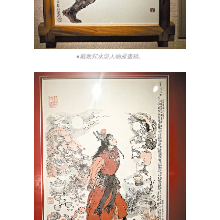
●戴敦邦水滸人物原畫稿。