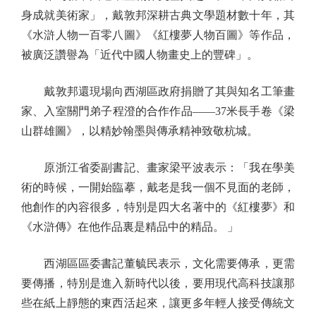
身成就美術家」，戴敦邦深耕古典文學題材數十年，其
《水滸人物一百零八圖》《紅樓夢人物百圖》等作品，
被廣泛讚譽為「近代中國人物畫史上的豐碑」。
戴敦邦還現場向西湖區政府捐贈了其與知名工筆畫
家、入室關門弟子程澄的合作作品——37米長手卷《梁
山群雄圖》，以精妙翰墨與傳承精神致敬杭城。
原浙江省委副書記、畫家梁平波表示：「我在學美
術的時候，一開始臨摹，戴老是我一個不見面的老師，
他創作的內容很多，特別是四大名著中的《紅樓夢》和
《水滸傳》在他作品裏是精品中的精品。 」
西湖區區委書記董毓民表示，文化需要傳承，更需
要傳播，特別是進入新時代以後，要用現代高科技讓那
些在紙上靜態的東西活起來，讓更多年輕人接受傳統文