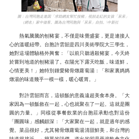
圖：台灣同胞走進因「求助網友幫忙按豬」視頻走紅的女孩「呆呆」
（網名）家中做客。圖為台灣同胞與「呆呆」自拍。\中新社
熱氣騰騰的刨豬宴，不僅是味覺盛宴，更是連接人
心的溫暖紐帶。台胞許雲韶是四川美術學院大三學生，
她對這場體驗格外興奮：「以前只聽過殺豬宴，今天終
於嘗到地道的刨豬湯了。在陽光下露天吃飯，味道鮮，
心情更美！」她特別鍾愛豬骨燉蘿蔔湯：「和家裏媽媽
燉湯的味道幾乎一模一樣，暖心暖胃。」
對許雲韶而言，這頓飯的意義遠超美食本身。「大
家因為一頓飯敘在一起，心也就聚在了一起。這就是團
圓的力量。」同樣從事餐飲業的台胞莊承勳也對這份
「團圓味」感觸頗深：「大家聚在一起，就是過年的感
覺。菜品很好，尤其豬骨燉蘿蔔湯清甜鮮美，和台灣的
味道很接近。」簡單的評價，道出的卻是兩岸飲食文化