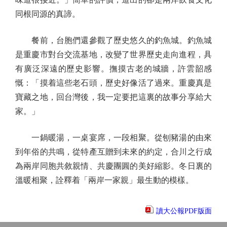
同根同源的真諦。
餐前，台胞們還參觀了歷史悠久的釣魚城。釣魚城
是重慶市對台交流基地，改變了世界歷史走向進程，具
有廣泛深遠的歷史影響。撫摸古老的城牆，許雲韶感
慨：「摸着這些老石頭，歷史好像活了過來。重慶真是
寶藏之地，回台灣後，我一定要把這裏的故事分享給大
家。」
一鍋暖湯，一桌宴席，一段相聚。從刨豬湯的由來
到年俗的共鳴，從特產互贈到未來的約定，合川之行成
為兩岸同胞共敘親情、共慶團圓的美好縮影。冬日裏的
溫暖相聚，詮釋着「兩岸一家親」最生動的模樣。
讀大公報PDF版面