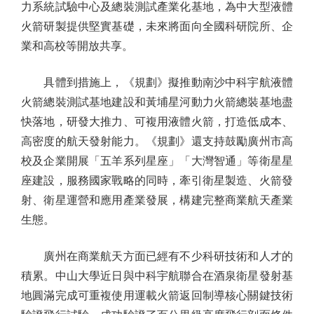
力系統試驗中心及總裝測試產業化基地，為中大型液體
火箭研製提供堅實基礎，未來將面向全國科研院所、企
業和高校等開放共享。
具體到措施上，《規劃》擬推動南沙中科宇航液體
火箭總裝測試基地建設和黃埔星河動力火箭總裝基地盡
快落地，研發大推力、可複用液體火箭，打造低成本、
高密度的航天發射能力。《規劃》還支持鼓勵廣州市高
校及企業開展「五羊系列星座」「大灣智通」等衛星星
座建設，服務國家戰略的同時，牽引衛星製造、火箭發
射、衛星運營和應用產業發展，構建完整商業航天產業
生態。
廣州在商業航天方面已經有不少科研技術和人才的
積累。中山大學近日與中科宇航聯合在酒泉衛星發射基
地圓滿完成可重複使用運載火箭返回制導核心關鍵技術