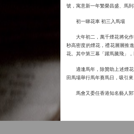
號，寓意新一年繁榮昌盛、馬到
初一睇花車 初三入馬場
大年初二，萬千煙花將化作奔
秒高密度的煙花，禮花層層推進
花。其中第三幕「躍馬騰飛」，
適逢馬年，除贊助上述煙花匯
田馬場舉行馬年賽馬日，吸引來
馬會又委任香港知名藝人郭富