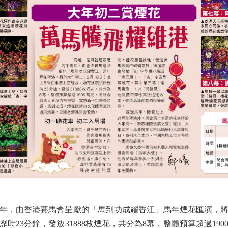
由香港賽馬會呈獻的「馬到功成耀香江」馬年煙花匯演，將於
時23分鐘，發放31888枚煙花，共分為8幕，整體預算超過19