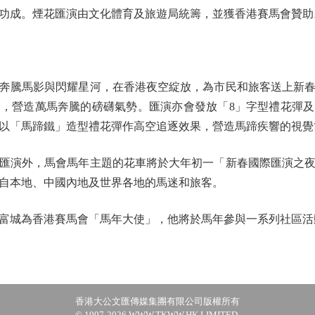
功成。煙花匯演由文化體育及旅遊局統籌，並獲香港賽馬會贊助
騰馬影與閃耀星河，在香港夜空綻放，為市民和旅客送上新春祝
，營造萬馬奔騰的磅礴氣勢。匯演亦會發放「8」字型禮花彈
以「馬蹄鐵」造型禮花彈作高空追逐效果，營造馬蹄疾響的視覺
演外，馬會馬年主題的花車將於大年初一「新春國際匯演之夜
自本地、中國內地及世界各地的馬迷和旅客。
城為香港賽馬會「馬年大使」，他將於馬年參與一系列社區活
香港大公文匯傳媒集團有限公司版權所有
© 1997-2026 WWW.TKWW.HK LIMITED.