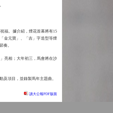
。
福。據介紹，煙花首幕將有15
及「金元寶」、「吉」字造型等煙
節奏。
」亮相；大年初三，馬會將在沙
動及項目，並錄製馬年主題曲。
讀大公報PDF版面