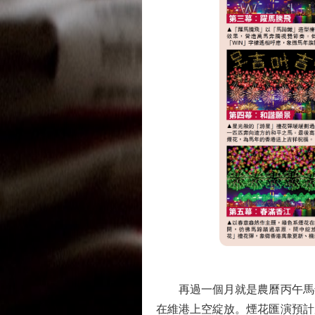
再過一個月就是農曆丙午馬年，
在維港上空綻放。煙花匯演預計歷