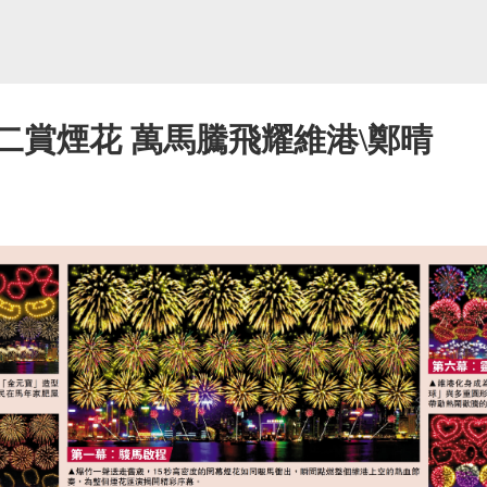
二賞煙花 萬馬騰飛耀維港\鄭晴