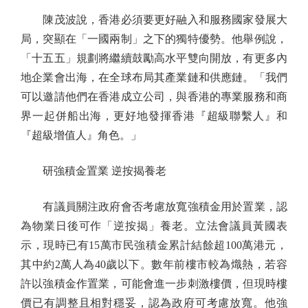
陳茂波說，香港必須要更好融入和服務國家發展大
局，突顯在「一國兩制」之下的獨特優勢。他舉例說，
「十五五」規劃將繼續鼓勵高水平雙向開放，有更多內
地企業會出海，在全球布局其產業鏈和供應鏈。「我們
可以邀請他們在香港成立公司，與香港的專業服務和商
界一起併船出海，更好地發揮香港『超級聯繫人』和
『超級增值人』角色。」
研強積金置業 逆按揭養老
有議員關注政府會否考慮放寬強積金用於置業，認
為物業日後可作「逆按揭」養老。立法會議員黃國表
示，現時已有15萬市民強積金累計結餘超100萬港元，
其中約2萬人為40歲以下。數年前樓市較為熾熱，若容
許以強積金作置業，可能會進一步刺激樓價，但現時樓
價已有調整且相對穩妥，認為政府可考慮放寬。他強