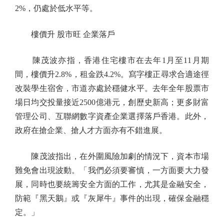
2%，仍處於低水平等。
樓價升 股市旺 企業落戶
陳茂波亦指，香港住宅樓市在去年1月至11月期
間，樓價升2.8%，租金跌4.2%。寫字樓正尋求合適途徑
改裝學生宿舍，市道亦處於穩健水平。去年全年股票市
場日均交投量接近2500億港元，創歷史新高；更多財富
管理公司、互聯網數字資產企業選擇落戶香港。此外，
政府在搶企業、搶人才方面亦有不錯進展。
陳茂波指出，在外圍風險加劇的情況下，資本市場
難免會出現波動。「我們必須要審慎，一方面要大力發
展，同時也要統籌安全方面的工作，尤其是金融安全，
防範『黑天鵝』或『灰犀牛』事件的出現，確保金融穩
定。」