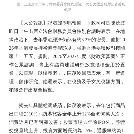
圖：立法會昨日舉行財務委員會特別會議。\大公文匯全媒體記者麥鈞
傑攝
【大公報訊】記者龔學鳴報道：財政司司長陳茂波
昨日上午出席立法會財務委員會特別會議時表示，在地
緣政治下，去年香港經濟仍然有約3.2%的增長。他對20
26年香港發展持審慎樂觀態度，強調香港要積極對接國
家「十五五」規劃。2026至2027年度《財政預算案》正
作公眾諮詢，會上有議員建議研究放寬強積金用於置
業，以實現「以樓養老」，陳茂波回應表示，有一定道
理，會作研究。他還表示，在稅務及子女免稅額方面，
稍後會作出整全檢視。
就去年具體經濟成績，陳茂波表示，去年包括商品
出口增加10%；訪港旅客全年上升12%至4990萬人次；
消費近月已有明顯改善；股票市場去年除IPO外，整體
交投量均上升；投資方面增長約為2.5%，通脹率約為1.