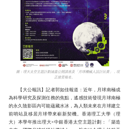
圖：理大太空主題計劃涵蓋公開講座及「月球機械人設計比賽」，現
正接受報名。
【大公報訊】記者郭如佳報道：近年，月球南極成
為科學研究及探測任務的焦點，遙感技術發現月球南極
的永久陰影區內可能蘊藏水冰，為人類未來在月球建立
前哨站及移居月球帶來嶄新契機。香港理工大學（理
大）本學年推出理大×中銀香港太空主題計劃：「築造