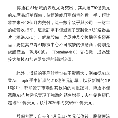
博通在AI領域的表現尤為突出，其高達730億美元
的AI產品訂單儲備，佔博通總訂單儲備的近一半，預計
將在未來18個月內交付，這一數字幾乎與公司上一財年
的總營收持平。這批訂單不僅涵蓋了定製化AI加速器晶
片（稱為XPU）、網絡設備、光器件及交換機等多類產
品，更使其成為AI數據中心不可或缺的供應商，特別是
旗艦產品「戰斧6號」（Tomahawk 6）交換機，成為連
接大規模AI加速器集群的關鍵設備。
此外，博通的客戶群體也在不斷擴大，例如從AI企
業Anthropic手中斬獲的210億美元訂單，以及新增的XP
U客戶，都印證了市場對其技術的高度認可。博通不僅
憑藉AI芯片需求實現了強勁的銷售增長，去年銷售額已
超過500億美元，預計2026年將突破600億美元。
股價方面，自去年4月見137美元低位後，股價便沿