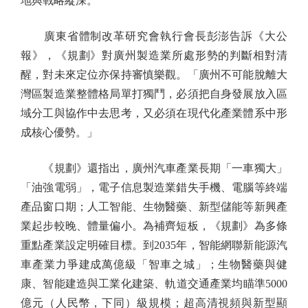
地與戰略縱深。
廣東省體制改革研究會執行會長彭澎告訴《大公
報》，《規劃》對廣州製造業所處形勢的判斷相對清
醒，對未來定位亦保持審慎樂觀。「廣州不可能脫離大
灣區製造業整體格局單打獨鬥，必須把自身發展放入區
域分工與協作中去思考，又必須在現代化產業體系中形
成核心優勢。」
《規劃》還指出，廣州汽車產業長期「一車獨大」
「油強電弱」，電子信息製造業錯失手機、電腦等終端
產品窗口期；人工智能、生物醫藥、新型儲能等新興產
業起步較晚、體量偏小。為補齊短板，《規劃》為多條
重點產業設定明確目標。到2035年，智能網聯新能源汽
車產業力爭建成萬億級「智車之城」；生物醫藥與健
康、智能建造與工業化建築、軌道交通產業均瞄準5000
億元（人民幣，下同）級規模；超高清視頻與新型顯