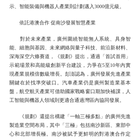
示、智能裝備與機器人產業則計劃邁入3000億元級。
依託港澳合作 促南沙發展智慧產業
對於未來產業，廣州圍繞智能無人系統、具身智
能、細胞與基因、未來網絡與量子科技、前沿新材料、
深海深空六條賽道，《規劃》提出，通過「首試首用」
示範場景和高能級創新平台建設，力爭在5至10年內實
現產業規模倍數級增長。彭澎認為，廣州發展先進產業
關鍵在於找準突破口。汽車產業仍是廣州製造業基本
盤，航空航天產業可借助國家戰略窗口期加快補課，人
工智能與機器人領域則更適合通過灣區內協同發展。
《規劃》還提出構建「一軸三極多點」的廣州先進
製造業空間布局，其中「三極」包括南沙新區、東部中
心和北部增長極。南沙被賦予更鮮明的對港澳合作定