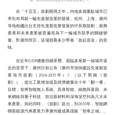
圖：廣州將具身智能產業列為未來產業之一。
在「十五五」規劃開局之年，內地多個重點城市已
率先布局新一輪先進製造業的發展。杭州、上海、廣州
等地相繼出台支持先進製造業發展的中長期規劃，新興
產業和未來產業被普遍視為下一輪城市競爭的關鍵變
量。對廣州而言，這場競賽多少帶着「急起直追」的意
味。
在近年GDP總量持續承壓、面臨多座新一線城市逼
近的背景下，廣州日前公布《廣州市加快建設先進製造
業強市規劃（2024-2035年）》（以下簡稱《規
劃》），提出工業增加值及經濟總量在十年「翻一番」
目標，並將智能無人系統、具身智能、細胞與基因、未
來網絡與量子科技、前沿新材料和深海深空列為六大未
來產業。與此同時，《規劃》提出，到2035年，智能網
聯新能源汽車產業力爭廣州建成萬億級「智車之城」。