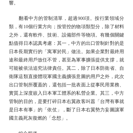
響。
翻看中方的管制清單，超過900項。按行業領域分
類，有10個行業方向；按管控的物項類型分，除了材料
之外，還有軟件、技術、設備部件等物項。有幾個關鍵
點值得日本認真考慮：其一，中方的出口管制針對的是
日本長期實行的「寓軍於民」做法。如果企業對最終用
途和最終用戶放任不管，甚至為軍事擴張提供支撐，就
可能被依法追究法律責任。其二，除了日本防衛省、自
衛隊這類直接體現軍國主義擴張意圖的用戶之外，此次
出口管制所覆蓋的，還包括一批表面上從事民用業務、
實質上深度嵌入日本軍工體系的私營企業。其三，中方
管制的目的，是要打碎日本右翼政客叫囂「台灣有事就
是日本有事」的「依仗」，斷了日本右翼勢力妄圖讓軍
國主義死灰復燃的「念想」。