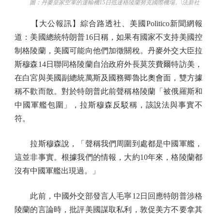
圖：丹麥皇家空軍的運輸機15日抵達格陵蘭努克國際機場。\法新社
【大公報訊】綜合路透社、美國Politico新聞網報
道：美國總統特朗普16日稱，如果有國家不支持美國控
制格陵蘭，美國可能向他們加徵關稅。丹麥外交大臣拉
斯穆森14日聯同格陵蘭自治政府外長莫茨費爾特訪美，
在白宮與美國副總統萬斯及國務卿魯比奧會面，雙方據
稱不歡而散。對於特朗普此前聲稱格陵蘭「被俄羅斯和
中國軍艦包圍」，拉斯穆森反駁稱，該說法與事實不
符。
拉斯穆森說，「聲稱我們周圍到處都是中國軍艦，
這並非事實。根據我們的情報，大約10年來，格陵蘭都
沒有中國軍艦出現過。」
此前，中國外交部發言人毛寧12日回應特朗普涉格
陵蘭的言論時，批評美國謀取私利，敦促美方不要拿其