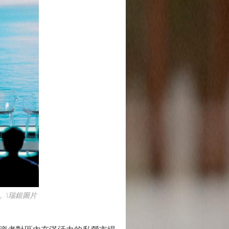
。\瑞銀圖片