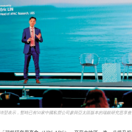
表示，暫時已有50家中國私營公司參與亞太區版本的瑞銀研究思享會