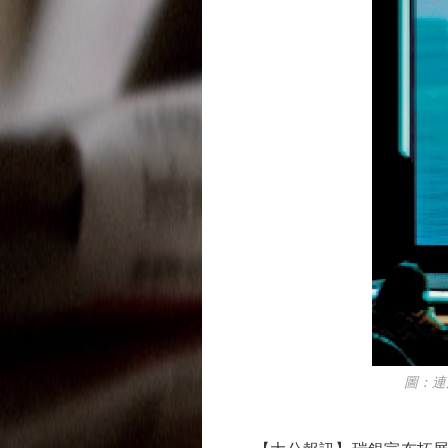
圖：連沛堃