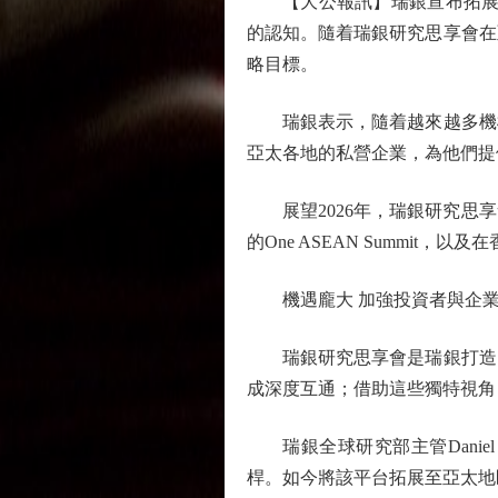
【大公報訊】瑞銀宣布拓展「瑞
的認知。隨着瑞銀研究思享會在
略目標。
瑞銀表示，隨着越來越多機構
亞太各地的私營企業，為他們提
展望2026年，瑞銀研究思享
的One ASEAN Summit
機遇龐大 加強投資者與企業
瑞銀研究思享會是瑞銀打造的
成深度互通；借助這些獨特視角
瑞銀全球研究部主管Danie
桿。如今將該平台拓展至亞太地