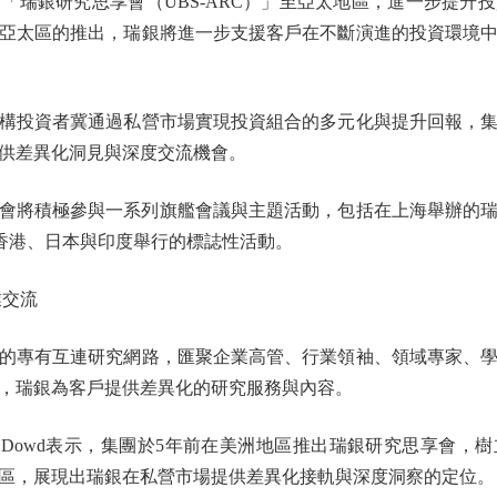
銀研究思享會（UBS-ARC）」至亞太地區，進一步提升
亞太區的推出，瑞銀將進一步支援客戶在不斷演進的投資環境
投資者冀通過私營市場實現投資組合的多元化與提升回報，集
供差異化洞見與深度交流機會。
會將積極參與一系列旗艦會議與主題活動，包括在上海舉辦的
，以及在香港、日本與印度舉行的標誌性活動。
交流
專有互連研究網路，匯聚企業高管、行業領袖、領域專家、學
，瑞銀為客戶提供差異化的研究服務與內容。
l Dowd表示，集團於5年前在美洲地區推出瑞銀研究思享會，
區，展現出瑞銀在私營市場提供差異化接軌與深度洞察的定位。