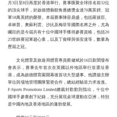
月3日至8日再度於香港舉行。賽事匯聚全球排名前32位
的頂尖球手，於啟德體藝館角逐總獎金達70萬英鎊、冠
軍18萬英鎊的榮譽。本屆賽事陣容鼎盛，包括羅拔臣、
卓林普、奧蘇利雲、沙比及梅菲等國際名將之外，尤為
矚目的是今屆共有十位中國球手獲得參賽資格，包括20
25世錦賽冠軍趙心童，以及丁俊暉與張安達等，數量為
歷屆之冠。
文化體育及旅遊局體育專員蔡健斌於16日新聞發布
會表示，賽事去年首次在英國以外地區舉行並選址香
港，成為啟德體育園開幕後首項大型盛事。他讚揚主辦
單位與場地管理團隊緊密合作，總結經驗並力求改進。
F-Sports Promotions Limited總裁封歡歡則指出，十位中
國球手參賽創下紀錄，充分展現桌球運動在亞洲，特別
是中國內地及香港地區的蓬勃發展。