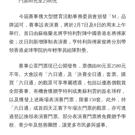
門票80元至2580元
今屆賽事獲大型體育活動事務委員會頒發「M」品
牌認可，賽事設表演賽，將於2月7日及8日的周末上午
舉行。首日由蘇格蘭名將亨特利對陣中國香港名將傅家
俊；次日則新增隊制表演賽，亨特利與傅家俊將分別帶
領香港桌球學院的年輕學員組隊對壘。
賽事公眾門票現已公開發售，票價由80元至2580元
不等。大會設有「六日通」及「決賽全日通」套票。購
買「六日通」的觀眾可享專屬禮遇，包括以優惠價觀賞
全部賽事、有機會獲贈亨特利或奧蘇利雲的簽名球桿，
以及獲發上述兩場表演賽門票，限量150套。此外，持
「六日通」或首四天正賽下午場次門票的觀眾，亦可透
過登記換領表演賽門票。部分表演賽門票將免費贈予學
校、青少年及慈善團體，讓更多市民參與盛事。