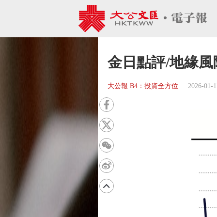
金日點評/地緣風
大公報 B4：投資全方位
2026-01-1