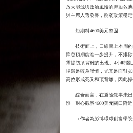
放大能源與政治風險的聯動效應
與主席人選發聲，削弱政策穩定
短期料4600美元整固
技術面上，日線圖上本周的金價
降息預期能進一步提升，不排除
需提防頂背離的出現。4小時圖
場還是較為謹慎，尤其是面對如
高位形成死叉和頂背離，因此操
綜合而言，在避險敘事未出現
漲，耐心觀察4600美元關口
（作者為彭博環球創富學院創辦人