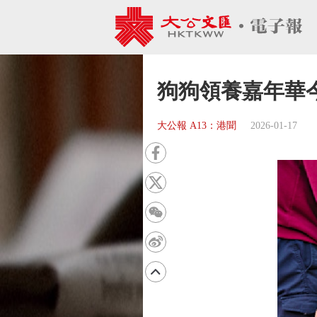
狗狗領養嘉年華
大公報 A13：港聞
2026-01-17