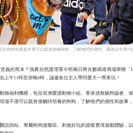
狗狗領養嘉年華可以親身接觸狗狗，了解牠們的個性。圖為往年舉行
的周末？漁農自然護理署今明兩日將在數碼港商場舉辦「Let'
由上午11時至傍晚6時，誠邀各位主人帶同愛犬一齊來玩！
物福利機構，包括長洲愛護動物小組、香港拯救貓狗協會、保
現場不僅可以親身接觸待領養的狗狗，了解牠們的個性和故事
諮詢站、專屬狗狗遊樂區、刺激好玩的虛擬實境遊戲體驗，以