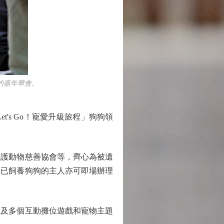
的嘉年華會。
s Go！寵愛升級旅程」狗狗領
護動物慈善協會等，齊心為被遺
，已飼養狗狗的主人亦可即場辦理
及多個互動攤位遊戲和寵物主題