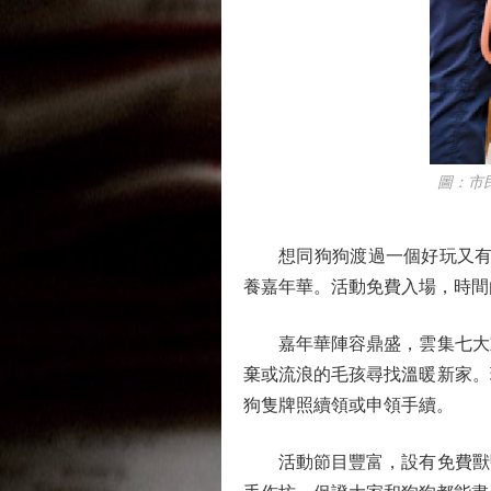
圖：市民在
想同狗狗渡過一個好玩又有意義
養嘉年華。活動免費入場，時間
嘉年華陣容鼎盛，雲集七大動
棄或流浪的毛孩尋找溫暖新家。
狗隻牌照續領或申領手續。
活動節目豐富，設有免費獸醫