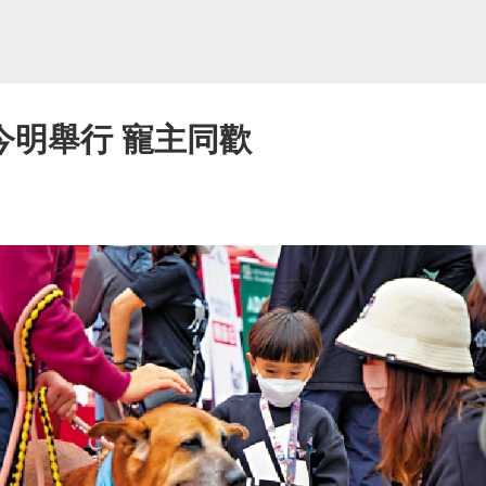
今明舉行 寵主同歡