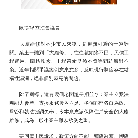
陳博智 立法會議員
大廈維修對不少市民來說，是避無可避的一道難
關。業主一聽到「大維修」，往往就頭疼不已，天價工
程費用、圍標風險、工程質素良莠不齊等問題層出不
窮。近年相關爭議案例愈來愈多，反映現行制度存在結
構性漏洞，絕非個別屋苑的問題。
除了圍標，還有幾個老問題長期並存：業主立案法
團能力參差、支援服務覆蓋不足、多個部門各自為政、
監管和執法協調欠奉，令本來應該保障住戶安全的大廈
維修，成為一般小業主難以承受之重。
要回應市民訴求，政策方向不能「頭痛醫頭、腳痛