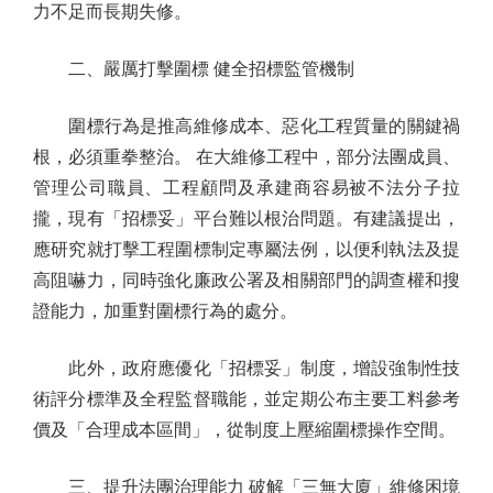
力不足而長期失修。
二、嚴厲打擊圍標 健全招標監管機制
圍標行為是推高維修成本、惡化工程質量的關鍵禍
根，必須重拳整治。 在大維修工程中，部分法團成員、
管理公司職員、工程顧問及承建商容易被不法分子拉
攏，現有「招標妥」平台難以根治問題。有建議提出，
應研究就打擊工程圍標制定專屬法例，以便利執法及提
高阻嚇力，同時強化廉政公署及相關部門的調查權和搜
證能力，加重對圍標行為的處分。
此外，政府應優化「招標妥」制度，增設強制性技
術評分標準及全程監督職能，並定期公布主要工料參考
價及「合理成本區間」，從制度上壓縮圍標操作空間。
三、提升法團治理能力 破解「三無大廈」維修困境