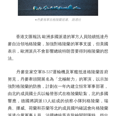
●丹麥海軍在格陵蘭巡邏。 路透社
香港文匯報訊 歐洲多國派遣的軍方人員陸續抵達丹
麥自治領地格陵蘭，加強對格陵蘭的軍事支援，但美國
表示，歐洲派兵不會影響總統特朗普要得到格陵蘭的想
法。
丹麥皇家空軍B-537運輸機及軍艦抵達格陵蘭首府
努克，丹麥牽頭開展名為「北極耐力」的軍演，以示加
強對格陵蘭的防務，計劃在一年內建立恒常軍事部署，
由北約成員國士兵以輪替形式在格陵蘭駐紮，北約多國
響應，德國將調派13人組成的偵察小隊到格陵蘭，瑞
典、挪威、荷蘭和芬蘭等北約成員國均確認會向格陵蘭
派遣少量軍事人員。法國總統馬克龍檢閱部隊時，指出