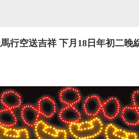
馬行空送吉祥 下月18日年初二晚綻