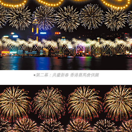
●第二幕：共慶新春 香港賽馬會供圖