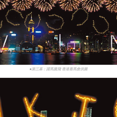
●第三幕：躍馬騰飛 香港賽馬會供圖