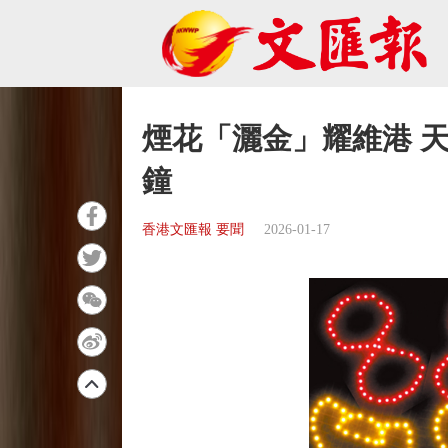
煙花「灑金」耀維港 天
鐘
香港文匯報 要聞
2026-01-17