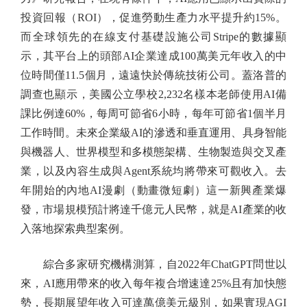
投資回報（ROI），促進勞動生產力水平提升約15%。
而全球領先的在線支付基礎設施公司Stripe的數據顯
示，其平台上的頭部AI企業達成100萬美元年收入的中
位時間僅11.5個月，遠遠快於傳統技術公司。蓋洛普的
調查也顯示，美國公立學校2,232名樣本老師使用AI備
課比例達60%，每周可節省6小時，每年可節省1個半月
工作時間。未來企業級AI的滲透和垂直運用、具身智能
與機器人、世界模型和多模態架構、生物製造與交叉產
業，以及內容生成與Agent系統均將帶來可觀收入。去
年開始的內地AI漫劇（動畫微短劇）這一新興產業爆
發，市場規模預計將達千億元人民幣，就是AI產業的收
入落地探索典型案例。
綜合多家研究機構測算，自2022年ChatGPT問世以
來，AI應用帶來的收入每年複合增速達25%且有加快態
勢，長期展望年收入可達萬億美元級別，如果實現AGI