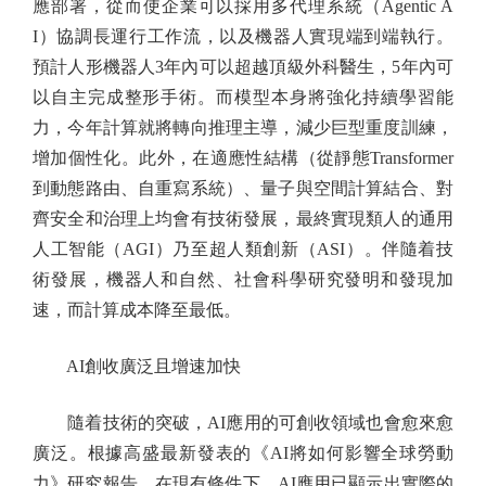
應部署，從而使企業可以採用多代理系統（Agentic A
I）協調長運行工作流，以及機器人實現端到端執行。
預計人形機器人3年內可以超越頂級外科醫生，5年內可
以自主完成整形手術。而模型本身將強化持續學習能
力，今年計算就將轉向推理主導，減少巨型重度訓練，
增加個性化。此外，在適應性結構（從靜態Transformer
到動態路由、自重寫系統）、量子與空間計算結合、對
齊安全和治理上均會有技術發展，最終實現類人的通用
人工智能（AGI）乃至超人類創新（ASI）。伴隨着技
術發展，機器人和自然、社會科學研究發明和發現加
速，而計算成本降至最低。
AI創收廣泛且增速加快
隨着技術的突破，AI應用的可創收領域也會愈來愈
廣泛。根據高盛最新發表的《AI將如何影響全球勞動
力》研究報告，在現有條件下，AI應用已顯示出實際的