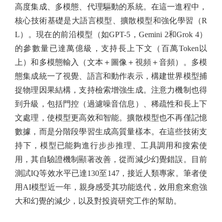
高度集成、多模態、代理驅動的系統。在這一進程中，
核心技術基礎是大語言模型、擴散模型和強化學習（R
L）。現在的前沿模型（如GPT-5，Gemini 2和Grok 4）
的參數量已達萬億級，支持長上下文（百萬Token以
上）和多模態輸入（文本＋圖像＋視頻＋音頻）。多模
態集成統一了視覺、語言和動作表示，構建世界模型捕
捉物理因果結構，支持檢索增強生成。注意力機制也得
到升級，包括門控（過濾噪音信息）、稀疏性和長上下
文處理，使模型更高效和智能。擴散模型也不再僅記憶
數據，而是分階段學習生成高質量樣本。在這些技術支
持下，模型已能夠進行步步推理、工具調用和搜索使
用，其自驗證機制顯著改善，從而減少幻覺錯誤。目前
測試IQ等效水平已達130至147，接近人類專家。筆者使
用AI模型近一年，親身感受其功能迭代，效用愈來愈強
大和幻覺的減少，以及對投資研究工作的幫助。