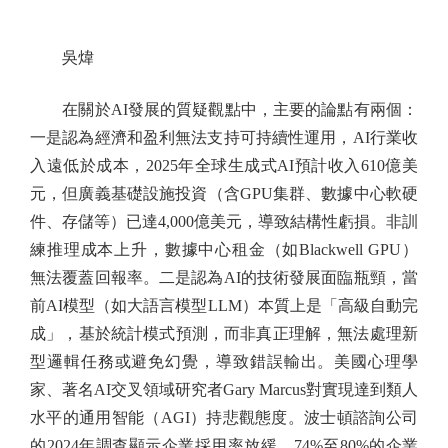
吳煒
在關於AI發展的質疑觀點中，主要的論點有兩個：
一是認為經濟和盈利無法支持可持續性運用，AI行業收
入遠低於成本，2025年全球生成式AI預計收入610億美
元，但廣義基礎設施投資（含GPU集群、數據中心軟硬
件、存儲等）已達4,000億美元，導致結構性虧損。非訓
練推理成本上升，數據中心租金（如Blackwell GPU）
無法覆蓋回報率。二是認為AI的技術發展面臨瓶頸，當
前AI模型（如大語言模型LLM）本質上是「高級自動完
成」，基於統計模式預測，而非真正理解，無法處理新
型邏輯任務或避免幻覺，導致錯誤輸出。美國心理學
家、著名AI交叉領域研究者Gary Marcus對實現達到類人
水平的通用智能（AGI）持悲觀態度。波士頓諮詢公司
的2024年調查顯示企業採用率放緩，74%至80%的企業