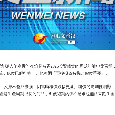
辦人施永青昨在灼見名家2026投資峰會的專題討論中發言稱，
成，低位已經行完」。他強調「買樓投資時機比價位重要」。
，反彈不會那麼強，因當時樓價跌幅更甚。樓價的周期性明顯且會
產是生產周期很長的商品，即便短期內供不應求也無法立刻生產