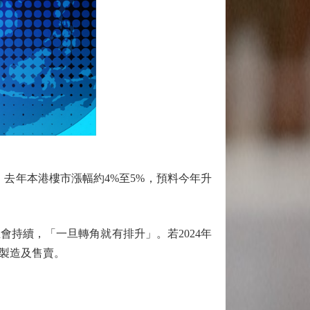
去年本港樓市漲幅約4%至5%，預料今年升
持續，「一旦轉角就有排升」。若2024年
製造及售賣。