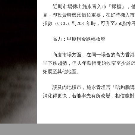
近期市場傳出施永青入市「掃樓」，他回
見，即投資時機比價位重要，在好時機入市
指數（CCL）到2031年時，可升至250點
高力：甲廈租金跌幅收窄
商廈市場方面，在同一場合的高力香港研
呈下跌趨勢，但去年跌幅開始收窄至少於6
拓展至其他地區。
談及內地樓市，施永青坦言「唔夠膽講已
消化得更快，若能率先有所改變，相信能對