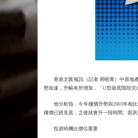
香港文匯報訊（記者 周曉菁）中原地產創
勢加速，升幅有所增加，「U型築底階段完
他分析指，今年樓價升勢與2003年相比
樓價已經見底，之後就會升一段時間。因房
投資時機比價位重要