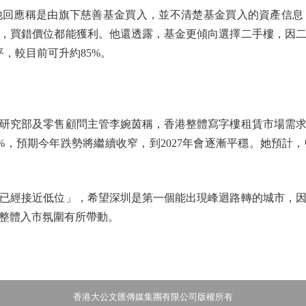
應稱是由旗下慈善基金買入，並不清楚基金買入的資產信息
，買錯價位都能獲利。他還透露，基金更傾向選擇二手樓，因
水平，較目前可升約85%。
究部及零售顧問主管李婉茵稱，香港整體寫字樓租賃市場需求
%，預期今年跌勢將繼續收窄，到2027年會逐漸平穩。她預計
經接近低位」，希望深圳是第一個能出現峰迴路轉的城市，因
整體入市氛圍有所帶動。
香港大公文匯傳媒集團有限公司版權所有