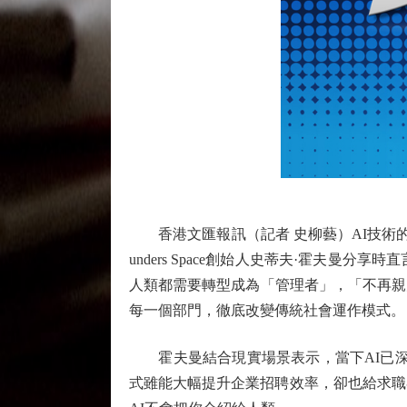
香港文匯報訊（記者 史柳藝）AI技術的
unders Space創始人史蒂夫·霍夫
人類都需要轉型成為「管理者」，「不再親
每一個部門，徹底改變傳統社會運作模式。
霍夫曼結合現實場景表示，當下AI已深度
式雖能大幅提升企業招聘效率，卻也給求職