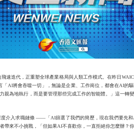
飛速迭代，正重塑全球產業格局與人類工作模式。在昨日WAIC
曼分享時直言「AI將會吞噬一切」，無論是企業、工作崗位，都會在A
力親為地執行，而是要管理那些完成工作的智能體。」這一轉
介入求職鏈條 ——「AI篩選了我們的簡歷，現在我們要先和
者帶來不小挑戰，「但如果AI不喜歡你，一直拒絕你怎麼辦？