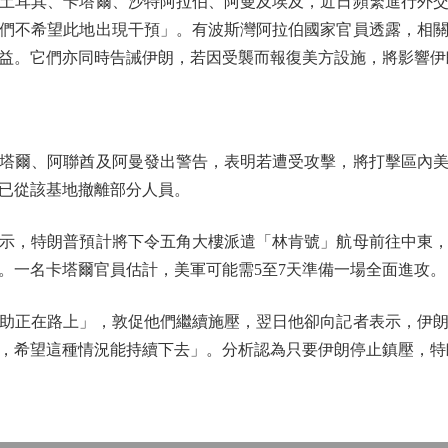
耳其、卡塔爾、沙特阿拉伯、阿曼及埃及，近日頻繁進行外交
們不希望此地出現干預」。有波斯灣阿拉伯國家官員透露，相
益。它們亦同時告誡伊朗，若因受襲而報復美方設施，將影響伊
爾、阿聯酋及阿曼發出警告，表明若遭受攻擊，將打擊區內美
已從該基地撤離部分人員。
，特朗普預計將下令五角大樓派遣「林肯號」航母前往中東，
。一名卡塔爾官員估計，美軍可能需5至7天準備一場全面進攻。
正在路上」，敦促他們繼續施壓，翌日他卻向記者表示，伊朗
，希望這種情況能持續下去」。分析認為只要伊朗停止鎮壓，特