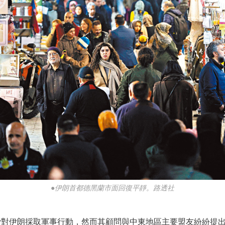
●伊朗首都德黑蘭市面回復平靜。路透社
對伊朗採取軍事行動，然而其顧問與中東地區主要盟友紛紛提出