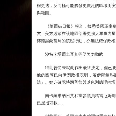
權更迭，反而極可能觸發更廣泛的區域衝突
與範圍。
《華爾街日報》報道，據悉美國軍事顧問
友，美方必須在該地區部署更強大軍事力量
轉德黑蘭當局的鎮壓行動，亦無法確保政權
沙特卡塔爾土耳其等促美勿動武
特朗普尚未就此作出最終決定，但已要求
他的團隊已向伊朗政權表明，若伊朗鎮壓
法」。她亦確認特朗普曾與以色列總理內塔
南卡羅來納州共和黨參議員格雷厄姆周四
已屈指可數」。