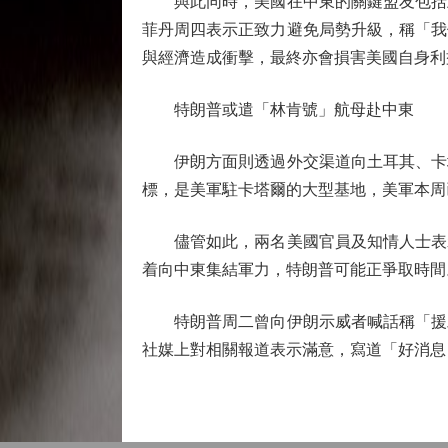
與此同時，美國在中東的關鍵盟友包括土
菲丹周四表示正致力避免局勢升級，稱「我
與經濟造成衝擊，最終亦會損害美國自身利
特朗普或遣「林肯號」航母赴中東
伊朗方面則透過外交渠道向土耳其、卡塔
標，是美軍駐卡塔爾的大型基地，美軍本周
儘管如此，兩名美國官員及知情人士表示
着向中東集結軍力，特朗普可能正爭取時間
特朗普周二曾向伊朗示威者喊話稱「援助
社媒上對相關報道表示滿意，寫道「好消息