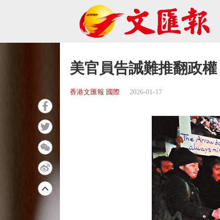
美官員告誡難推翻政權
香港文匯報 國際
2026-01-17