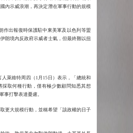
理國內示威浪潮，再決定潛在軍事行動的規模
朗作出報復時保護駐中東美軍及以色列等盟
舞伊朗境內反政府示威者士氣，但最終難以扭
萊維特周四（1月15日）表示，「總統和
將採取何種行動，僅有極少數顧問知悉其想
軍事打擊表達憂慮。
取更大規模行動，並稱希望「該政權的日子