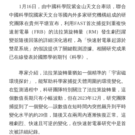
1月16日，由中國科學院紫金山天文台牽頭，聯合
中國科學院國家天文台等國內外多家研究機構組成的研
究團隊在貴州平塘宣布，利用FAST首次捕捉到重複快
速射電暴（FRB）的法拉第旋轉量（RM）發生劇烈躍
變並隨後回落的詳細演化過程，為「快速射電暴起源於
雙星系統」的假說提供了關鍵觀測證據。相關研究成果
已在線發表於國際學術期刊《科學》。
專家介紹，法拉第旋轉量猶如一個精準的「宇宙磁
環境探針」，能幫助科學家捕捉天體周圍的環境變化。
在監測過程中，科研團隊特別關注了法拉第旋轉量，這
個數值長期只有小幅波動，但在2023年12月，研究團隊
捕捉到了一個變化—該數值在短時間內突然飆升到平時
變化水平的約20倍，隨後又在兩周內逐漸恢復正常。這
種劇烈、快速且可逆的變化，在快速射電暴研究中是首
次被詳細紀錄。