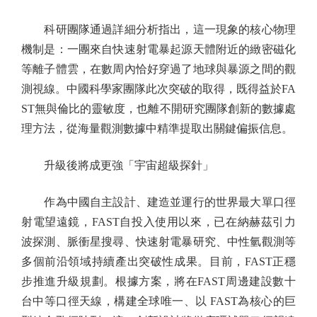
科研團隊通過詳細分析指出，這一現象的核心物理
機制是：一團來自快速射電暴起源天體附近的緻密磁化
等離子體雲，在數周內恰好穿過了地球與暴源之間的觀
測視線。中國科學家團隊此次突破的取得，既得益於FA
ST無與倫比的靈敏度，也離不開研究團隊創新的數據處
理方法，從海量觀測數據中精準提取出關鍵偏振信息。
升級後將成更強「宇宙超級探針」
作為中國自主設計、建造並運行的世界最大單口徑
射電望遠鏡，FAST自投入使用以來，已在納赫茲引力
波探測、脈衝星搜尋、快速射電暴研究、中性氫觀測等
多個前沿領域持續產出突破性成果。目前，FAST正穩
步推進升級規劃。根據方案，將在FAST周邊建設數十
台中等口徑天線，構建全球唯一、以 FAST為核心的巨