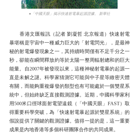
●「中國天眼」揭示快速射電暴起源證據。 新華社
香港文匯報訊（記者 劉凝哲 北京報道）快速射電
暴堪稱是宇宙中一種威力巨大的「射電閃光」，是最神
秘的射電爆發現象之一，其持續時間僅有不足千分之一
秒，卻能在瞬間釋放約等於太陽一整周輻射總和的巨大
能量。自2007年被發現以來，這種神秘射電暴的起源一
直是未解之謎。科學家猜測它可能與中子星等緻密天體
有關，而能夠重複爆發的類型也有可能處於一個雙星系
統中，但始終缺乏直接觀測證據。近期，中國科學家利
用500米口徑球面射電望遠鏡（「中國天眼」FAST）取
得重要科學突破，為「快速射電暴起源於雙星系統」的
假說提供了關鍵的觀測證據。值得一提的是，這一重要
成果是內地香港等多個科研團隊合作的共同成果。