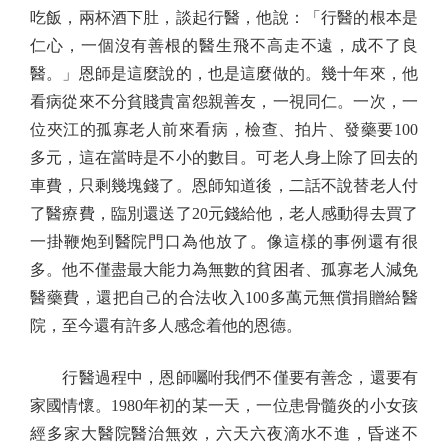
吃飯，兩杯酒下肚，談起行醫，他說：「行醫的根本是
仁心，一個沒有善根的醫生飛不高走不遠，成不了良
醫。」恩師是這麼說的，也是這麼做的。幾十年來，他
看病從來不分貧賤貴富怨親善友，一視同仁。一次，一
位夾江的孤寡老人前來看病，檢查、拍片、發藥要100
多元，這在當時是不小的數目。可老人身上除了回去的
車費，只剩幾塊錢了。恩師知道後，二話不說替老人付
了醫療費，臨別還送了20元錢給他，老人感動得去買了
一掛鞭炮到醫院門口為他放了。像這樣的事例還有很
多。他不僅盡最大能力為無數的貧困者、孤寡老人減免
醫藥費，還把自己的合法收入100多萬元無償捐贈給醫
院，至今還有許多人感念着他的恩德。
行醫過程中，恩師囑咐我們不僅要有善念，還要有
家國情懷。1980年初的某一天，一位患骨髓炎的小女孩
經多家大醫院醫治無效，六天六夜滴水不進，昏迷不