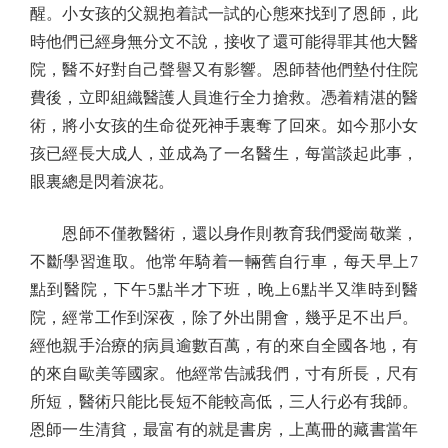
醒。小女孩的父親抱着試一試的心態來找到了恩師，此
時他們已經身無分文不說，接收了還可能得罪其他大醫
院，醫不好對自己聲譽又有影響。恩師替他們墊付住院
費後，立即組織醫護人員進行全力搶救。憑着精湛的醫
術，將小女孩的生命從死神手裏奪了回來。如今那小女
孩已經長大成人，並成為了一名醫生，每當談起此事，
眼裏總是閃着淚花。
恩師不僅教醫術，還以身作則教育我們愛崗敬業，
不斷學習進取。他常年騎着一輛舊自行車，每天早上7
點到醫院，下午5點半才下班，晚上6點半又準時到醫
院，經常工作到深夜，除了外出開會，幾乎足不出戶。
經他親手治療的病員逾數百萬，有的來自全國各地，有
的來自歐美等國家。他經常告誡我們，寸有所長，尺有
所短，醫術只能比長短不能較高低，三人行必有我師。
恩師一生清貧，最富有的就是書房，上萬冊的藏書當年