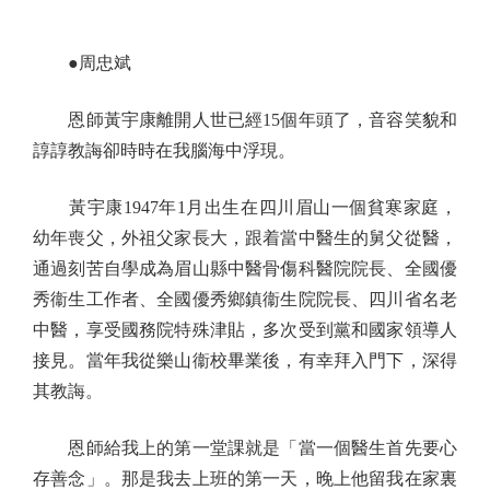
●周忠斌
恩師黃宇康離開人世已經15個年頭了，音容笑貌和
諄諄教誨卻時時在我腦海中浮現。
黃宇康1947年1月出生在四川眉山一個貧寒家庭，
幼年喪父，外祖父家長大，跟着當中醫生的舅父從醫，
通過刻苦自學成為眉山縣中醫骨傷科醫院院長、全國優
秀衞生工作者、全國優秀鄉鎮衞生院院長、四川省名老
中醫，享受國務院特殊津貼，多次受到黨和國家領導人
接見。當年我從樂山衞校畢業後，有幸拜入門下，深得
其教誨。
恩師給我上的第一堂課就是「當一個醫生首先要心
存善念」。那是我去上班的第一天，晚上他留我在家裏