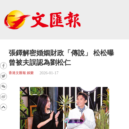
張鐸解密婚姻財政「傳說」 松松曝
曾被夫誤認為劉松仁
2026-01-17
香港文匯報 娛樂