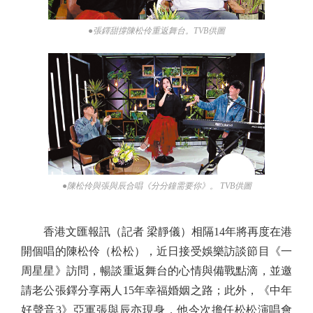
●張鐸甜撐陳松伶重返舞台。TVB供圖
●陳松伶與張與辰合唱《分分鐘需要你》。 TVB供圖
香港文匯報訊（記者 梁靜儀）相隔14年將再度在港
開個唱的陳松伶（松松），近日接受娛樂訪談節目《一
周星星》訪問，暢談重返舞台的心情與備戰點滴，並邀
請老公張鐸分享兩人15年幸福婚姻之路；此外，《中年
好聲音3》亞軍張與辰亦現身，他今次擔任松松演唱會