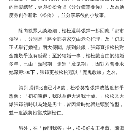
的音樂總監，更與松松合唱《分分鐘需要你》，及為她
度身創作新歌《松伶》，並分享幕後的小故事。
除向觀眾大談婚姻，松松還與張鐸一起回應「都市
傳說」，分別是「將全部身家交由老公打理」及「仍未
正式舉行婚禮」兩大傳聞。談到錢銀，張鐸直指松松對
金錢幾乎沒有感覺；至於結婚一事，松松戲言由於結婚
多年，已由「熱戀期」走進「魔鬼期」，因對方曾要求
她深蹲500下，張鐸更被松松冠以「魔鬼教練」之名。
談到張鐸比自己小8歲，松松笑指張鐸成熟度超乎
想像：「初初識佢，我以為佢大過我十歲。」松松又大
爆張鐸初時以為她是男士，皆因當時她留短頭髮造型，
並一度誤將她當成劉松仁。
另外，在「你問我答」中，松松好友王祖藍、陳淑